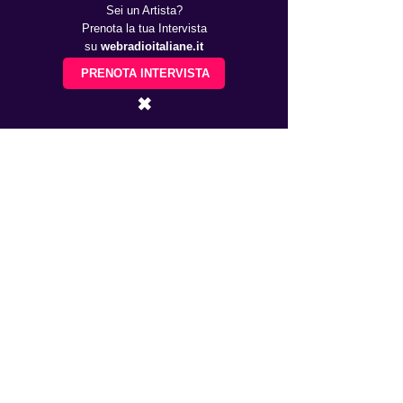
Sei un Artista?
Prenota la tua Intervista
su
webradioitaliane.it
PRENOTA INTERVISTA
✖