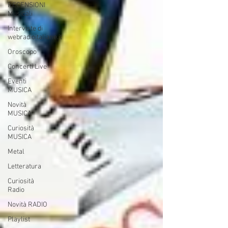
RECENSIONI
Musicali
Interviste di
webradioitaliane.it
Oroscopo
Concerti Live
Eventi
MUSICA
Novità
MUSICA
Curiosità
MUSICA
Metal
Letteratura
Curiosità
Radio
Novità RADIO
Playlist