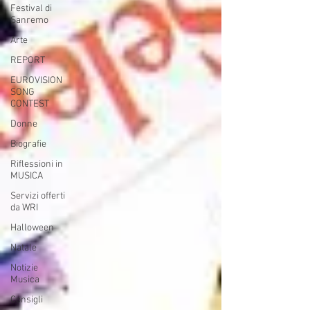
Festival di
Sanremo
Arte
REPORT
EUROVISION
SONG
CONTEST
Donne
Biografie
Riflessioni in
MUSICA
Servizi offerti
da WRI
Halloween
Natale
Notizie
Musica
Consigli