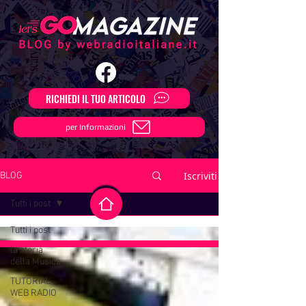
RICHIEDI IL TUO ARTICOLO
per Informazioni
Iscriviti
BLOG
Tutti i post
Tutti i post
la storia
della Musica
TUTORIAL
WEB RADIO