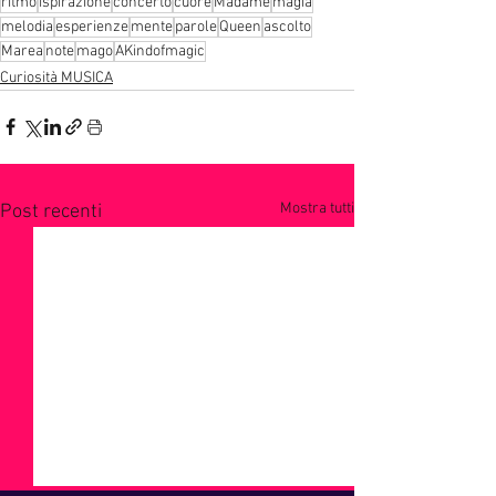
ritmo
ispirazione
concerto
cuore
Madame
magia
melodia
esperienze
mente
parole
Queen
ascolto
Marea
note
mago
AKindofmagic
Curiosità MUSICA
Mostra tutti
Post recenti