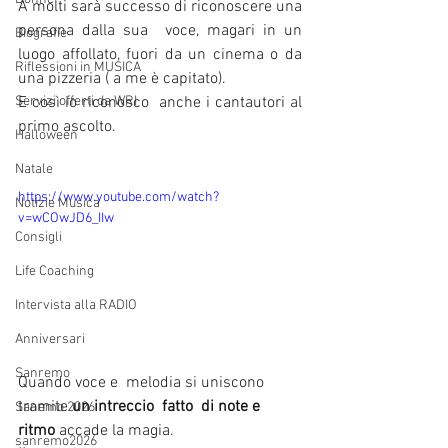
A molti sarà successo di riconoscere una 
persona dalla sua  voce, magari in un 
Biografie
luogo affollato, fuori da un cinema o da 
Riflessioni in MUSICA
una pizzeria ( a me è capitato). 
Servizi offerti da WRI
E così io riconosco  anche i cantautori al 
primo ascolto. 
Halloween
Natale
https://www.youtube.com/watch?
Notizie Musica
v=wCOwJD6_IIw
Consigli
Life Coaching
Intervista alla RADIO
Anniversari
Sanremo
Quando voce e  melodia si uniscono 
tramite 
un intreccio  fatto  di note e 
Sanemo 2026
ritmo
 accade la magia. 
sanremo2026