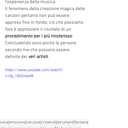
l’esperienza della musica.
Il fenomeno della creazione magica delle 
canzoni pertanto non può essere 
appreso fino in fondo; ciò che possiamo 
fare è apprezzare il risultato di un 
procedimento per i più misterioso
.  
Concludendo sono poche le persone 
secondo me che possono essere 
definite dei 
veri artisti
. 
https://www.youtube.com/watch?
v=0p_1QSUsbsM
voce
emozione
canzone
creatività
strumenti
fantasia