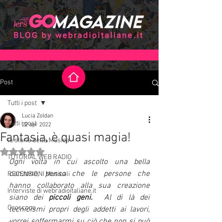
Post
Tutti i post
Lucia Zoldan
Tutti i post
22 apr 2022
Fantasia, è quasi magia!
la storia della Musica
Valutazione NaN stelle su 5.
TUTORIAL WEB RADIO
Ogni volta in cui ascolto una bella 
canzone, penso che le persone che 
RECENSIONI Musicali
hanno collaborato alla sua creazione 
Interviste di webradioitaliane.it
siano dei 
piccoli geni.
  Al di là dei 
Oroscopo
tecnicismi propri degli addetti ai lavori, 
vorrei soffermarmi su ciò che non si può 