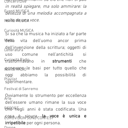
Concerti Live
in realtà spiegare, ma solo ammirare: la 
Eventi MUSICA
bellezza di una melodia accompagnata a 
volte da una voce. 
Novità MUSICA
Curiosità MUSICA
Si sa che la musica ha iniziato a far parte 
Metal
della vita dell’uomo ancor prima 
dell’invenzione della scrittura; oggetti di 
Letteratura
uso comune nell’antichità si 
Curiosità Radio
trasformavano in 
strumenti
 che 
ponevano le basi per tutto quello che 
Novità RADIO
oggi abbiamo la possibilità di 
Playlist
sperimentare. 
Festival di Sanremo
Ovviamente lo strumento per eccellenza 
Arte
dell’essere umano rimane la sua voce 
REPORT
che negli anni è stata codificata. Una 
cosa è sicura, 
la voce è unica e 
EUROVISION SONG CONTEST
irripetibile
 per ogni persona.
Donne