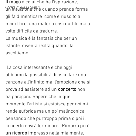
Il mago
 è colui che ha l’ispirazione, 
NOTIZIE dal MONDO
un’intuizione che quando prende forma 
gli fa dimenticare  come è riuscito a 
modellare  una materia così duttile ma a 
volte difficile da tradurre.  
La musica è la fantasia che per un 
istante  diventa realtà quando  la 
ascoltiamo. 
 La cosa interessante è che oggi 
abbiamo la possibilità di ascoltare una 
canzone all’infinito ma  l’emozione che si 
prova ad assistere ad un 
concerto 
non 
ha paragoni. Sapere che in quel 
momento l’artista si esibisce per noi mi 
rende euforica ma un po’ malinconica 
pensando che purtroppo prima o poi il 
concerto dovrà terminare.  Rimarrà però 
un ricordo
 impresso nella mia mente, 