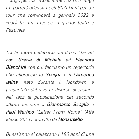
“Tango per Ida” (Dodicilune 2021). Il tango 
mi porterà adesso negli Stati Uniti per un 
tour che comincerà a gennaio 2022 e 
vedrà la mia musica in grandi teatri e 
Festivals. 
Tra le nuove collaborazioni il trio “Terra!” 
con 
Grazia di Michele
 ed 
Eleonora 
Bianchini
 con cui facciamo un repertorio 
che abbraccio la 
Spagna
 e il l'
America 
latina
, nato durante il lockdown e 
presentato dal vivo in diverse occasioni. 
Nel jazz la pubblicazione del secondo 
album insieme a 
Gianmarco Scaglia 
e 
Paul Wertico 
“Letter From Rome” (Alfa 
Music 2021) prodotto da 
Monsupello
. 
Quest'anno si celebrano i 100 anni di una 