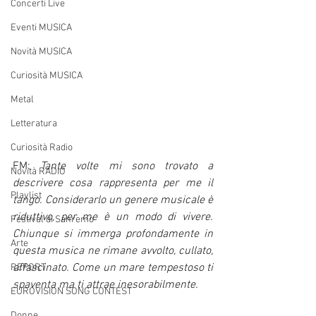
Concerti Live
Eventi MUSICA
Novità MUSICA
Curiosità MUSICA
Metal
Letteratura
Curiosità Radio
FM: 
Tante volte mi sono trovato a 
Novità RADIO
descrivere cosa rappresenta per me il 
Playlist
tango. Considerarlo un genere musicale è 
riduttivo, per me è un modo di vivere. 
Festival di Sanremo
Chiunque si immerga profondamente in 
Arte
questa musica ne rimane avvolto, cullato, 
affascinato. Come un mare tempestoso ti 
REPORT
spaventa ma ti attrae inesorabilmente. 
EUROVISION SONG CONTEST
Donne