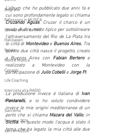
L'album che ho pubblicato due anni fa e 
Biografie
cui sono profondamente legato si chiama 
Riflessioni in MUSICA
Cruzando Aguas
. Cruzar il charco è un 
modo di dire molto tipico per sottolineare 
Servizi offerti da WRI
l'attraversamento del Rio de La Plata tra 
Halloween
le città di 
Montevideo
 e 
Buenos Aires.
 Tra 
Natale
queste due città nasce il progetto, creato 
a Buenos Aires con 
Fabian Bertero
 e 
Notizie Musica
realizzato a Montevideo con la 
Consigli
partecipazione di 
Julio Cobelli 
e 
Jorge Pi
. 
Life Coaching
Intervista alla RADIO
La produzione invece è italiana di 
Ivan 
Pantarelli,
 e io ho voluto condividere 
Anniversari
invece le mie origini mediterranee di un 
Sanremo
porto che si chiama 
Mazara del Vallo
, in 
Sanemo 2026
Sicilia
. In questo modo l'acqua è stato il 
tema che ha legato la mia città alle due 
sanremo2026