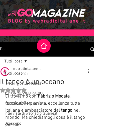
Post
Tutti i post
webradioitaliane.it
Tutti i post
2 dic 2021
Il tango è un oceano
la storia della Musica
Valutazione NaN stelle su 5.
TUTORIAL WEB RADIO
Ci troviamo con 
Fabrizio Mocata
, 
formidabile pianista, eccellenza tutta 
RECENSIONI Musicali
italiana e ambasciatore del 
tango
 nel 
Interviste di webradioitaliane.it
mondo. Ma chiediamogli cosa è il tango 
Oroscopo
per lui.