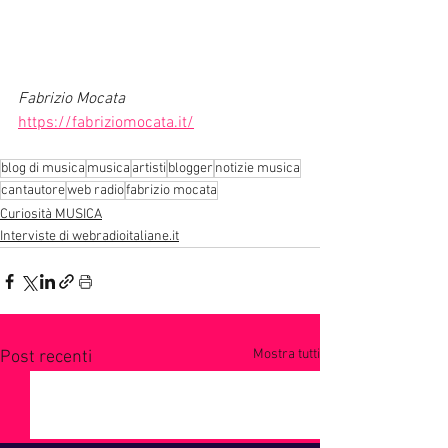
Fabrizio Mocata
https://fabriziomocata.it/
blog di musica
musica
artisti
blogger
notizie musica
cantautore
web radio
fabrizio mocata
Curiosità MUSICA
Interviste di webradioitaliane.it
Mostra tutti
Post recenti