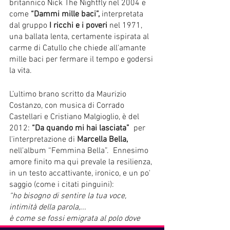
britannico Nick The Nightfly nel 2004 e 
come 
“Dammi mille baci”, 
interpretata 
dal gruppo 
I ricchi e i poveri 
nel 1971, 
una ballata lenta, certamente ispirata al 
carme di Catullo che chiede all'amante 
mille baci per fermare il tempo e godersi 
la vita.
L’ultimo brano scritto da Maurizio 
Costanzo, con musica di Corrado 
Castellari e Cristiano Malgioglio, è del 
2012: 
“Da quando mi hai lasciata” 
 per 
l'interpretazione di 
Marcella Bella,
nell’album “Femmina Bella”.  Ennesimo 
amore finito ma qui prevale la resilienza, 
in un testo accattivante, ironico, e un po' 
saggio (come i citati pinguini):
“ho bisogno di sentire la tua voce, 
intimità della parola,...
è come se fossi emigrata al polo dove 
parlo io da sola