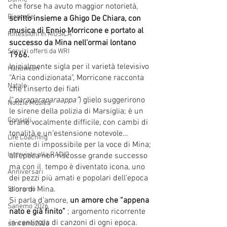
che forse ha avuto maggior notorietà, 
Biografie
scritto insieme a Ghigo De Chiara, con 
musica di Ennio Morricone e portato al 
Riflessioni in MUSICA
successo da Mina nell’ormai lontano 
Servizi offerti da WRI
1966. 
Inizialmente sigla per il varietà televisivo 
Halloween
“Aria condizionata", Morricone racconta 
Natale
che l’inserto dei fiati 
(“
paraparaparaappa”
) glielo suggerirono 
Notizie Musica
le sirene della polizia di Marsiglia; è un 
Consigli
brano vocalmente difficile, con cambi di 
tonalità e un’estensione notevole… 
Life Coaching
niente di impossibile per la voce di Mina; 
Intervista alla RADIO
all'epoca non riscosse grande successo 
ma con il  tempo è diventato icona, uno 
Anniversari
dei pezzi più amati e popolari dell'epoca 
d'oro di Mina. 
Sanremo
Si parla d’amore, 
un amore che “appena 
Sanemo 2026
nato e già finito”
 ; argomento ricorrente 
in centinaia di canzoni di ogni epoca. 
sanremo2026