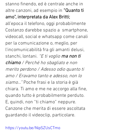
stanno finendo, ed è centrale anche in 
altre canzoni, ad esempio in 
“Quanto ti 
amo”, interpretata da Alex Britti; 
all’epoca il telefono, oggi probabilmente 
Costanzo darebbe spazio a  smartphone, 
videocall, social e whatsapp come canali 
per la comunicazione o, meglio, per 
l'incomunicabilità fra gli amanti delusi, 
stanchi, lontani. 
“E ti voglio 
ma non ti 
chiamo
 / Perché ho sbagliato e non 
merito perdono / Adesso odio quanto ti 
amo / Eravamo tanto e adesso, non lo 
siamo…” 
Poche frasi e la storia è già 
chiara. Ti amo e me ne accorgo alla fine, 
quando tutto è probabilmente perduto. 
E, quindi, non “ti chiamo” neppure. 
Canzone che merita di essere ascoltata 
guardando il videoclip, particolare.
https://youtu.be/NipSZUsCTmo