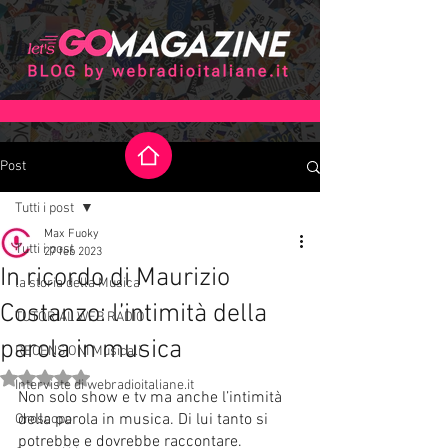
Post
Tutti i post
Max Fuoky
Tutti i post
27 feb 2023
In ricordo di Maurizio
la storia della Musica
Costanzo: l’intimità della
TUTORIAL WEB RADIO
parola in musica
RECENSIONI Musicali
Valutazione NaN stelle su 5.
Interviste di webradioitaliane.it
Non solo show e tv ma anche l’intimità 
della parola in musica. Di lui tanto si 
Oroscopo
potrebbe e dovrebbe raccontare. 