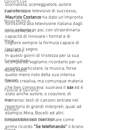
Concerti Live
Giornalista, sceneggiatore, autore 
radiofonico e televisivo di successo
, 
Eventi MUSICA
Maurizio Costanzo
 ha dato un’impronta 
Novità MUSICA
fortissima alla televisione italiana dagli 
anni settanta in poi, con straordinaria 
Curiosità MUSICA
capacità di innovare i format e di 
Metal
cogliere sempre la formula capace di 
lasciare il segno.
Letteratura
In questi giorni di tristezza per la sua 
Curiosità Radio
scomparsa, vogliamo ricordarlo per un 
aspetto particolare, la musica, forse 
Novità RADIO
quello meno noto della sua intensa 
Playlist
attività creativa, ma comunque materia 
che ben conosceva: suonava il 
sax 
ed è 
Festival di Sanremo
stato anche autore, o coautore, di 
numerosi testi di canzoni entrate nel 
Arte
repertorio di grandi interpreti, quali ad 
REPORT
esempio Mina, Bocelli ed altri.
Impossibile non menzionare come 
EUROVISION SONG CONTEST
primo ricordo 
“Se telefonando” 
il brano 
Donne