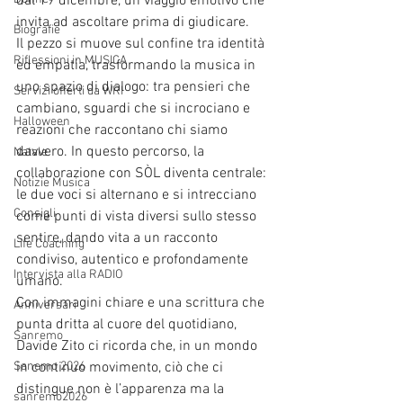
dal 19 dicembre, un viaggio emotivo che 
invita ad ascoltare prima di giudicare.
Biografie
Il pezzo si muove sul confine tra identità 
Riflessioni in MUSICA
ed empatia, trasformando la musica in 
uno spazio di dialogo: tra pensieri che 
Servizi offerti da WRI
cambiano, sguardi che si incrociano e 
Halloween
reazioni che raccontano chi siamo 
davvero. In questo percorso, la 
Natale
collaborazione con SÒL diventa centrale: 
Notizie Musica
le due voci si alternano e si intrecciano 
Consigli
come punti di vista diversi sullo stesso 
sentire, dando vita a un racconto 
Life Coaching
condiviso, autentico e profondamente 
Intervista alla RADIO
umano.
Con immagini chiare e una scrittura che 
Anniversari
punta dritta al cuore del quotidiano, 
Sanremo
Davide Zito ci ricorda che, in un mondo 
in continuo movimento, ciò che ci 
Sanemo 2026
distingue non è l’apparenza ma la 
sanremo2026