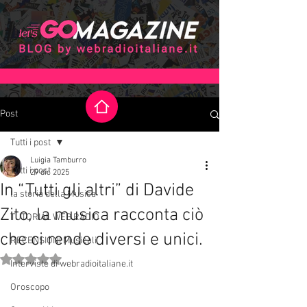
Post
Tutti i post
Luigia Tamburro
Tutti i post
29 dic 2025
In “Tutti gli altri” di Davide
la storia della Musica
Zito, la musica racconta ciò
TUTORIAL WEB RADIO
che ci rende diversi e unici.
RECENSIONI Musicali
Valutazione NaN stelle su 5.
Interviste di webradioitaliane.it
Oroscopo