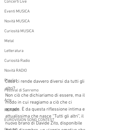
Concerti Live
Eventi MUSICA
Novità MUSICA
Curiosità MUSICA
Metal
Letteratura
Curiosità Radio
Novità RADIO
Playlist
Cosa ci rende davvero diversi da tutti gli 
altri?
Festival di Sanremo
Non ciò che dichiariamo di essere, ma il 
Arte
modo in cui reagiamo a ciò che ci 
accade. È da questa riflessione intima e 
REPORT
attualissima che nasce “Tutti gli altri”, il 
EUROVISION SONG CONTEST
nuovo brano di Davide Zito, disponibile 
Donne