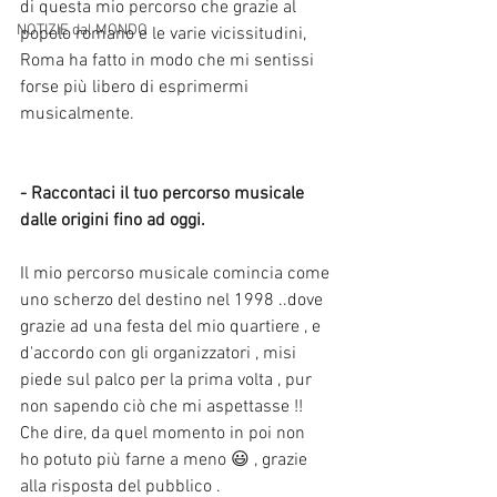
di questa mio percorso che grazie al 
NOTIZIE dal MONDO
popolo romano e le varie vicissitudini, 
Roma ha fatto in modo che mi sentissi 
forse più libero di esprimermi 
musicalmente.
- Raccontaci il tuo percorso musicale 
dalle origini fino ad oggi.
Il mio percorso musicale comincia come 
uno scherzo del destino nel 1998 ..dove 
grazie ad una festa del mio quartiere , e 
d'accordo con gli organizzatori , misi 
piede sul palco per la prima volta , pur 
non sapendo ciò che mi aspettasse !! 
Che dire, da quel momento in poi non  
ho potuto più farne a meno 😃 , grazie 
alla risposta del pubblico .