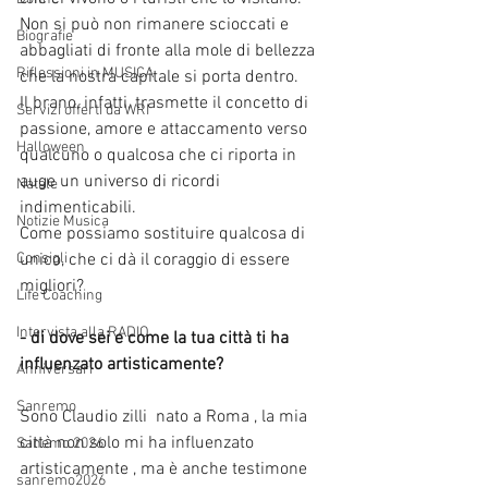
Non si può non rimanere scioccati e 
Biografie
abbagliati di fronte alla mole di bellezza 
Riflessioni in MUSICA
che la nostra capitale si porta dentro.
Il brano, infatti, trasmette il concetto di 
Servizi offerti da WRI
passione, amore e attaccamento verso 
Halloween
qualcuno o qualcosa che ci riporta in 
auge un universo di ricordi 
Natale
indimenticabili. 
Notizie Musica
Come possiamo sostituire qualcosa di 
unico, che ci dà il coraggio di essere 
Consigli
migliori?
Life Coaching
Intervista alla RADIO
- di dove sei e come la tua città ti ha 
influenzato artisticamente?
Anniversari
Sanremo
Sono Claudio zilli  nato a Roma , la mia 
città non solo mi ha influenzato 
Sanemo 2026
artisticamente , ma è anche testimone 
sanremo2026