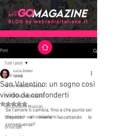
Post
Tutti i post
Lucia Zoldan
Tutti i post
14 feb
San Valentino: un sogno così
la storia della Musica
vivido da confonderti
TUTORIAL WEB RADIO
Valutazione NaN stelle su 5.
RECENSIONI Musicali
Se l’amore ti cambia, fino a che punto sei 
Interviste di webradioitaliane.it
disposto a viverlo accettando le 
conseguenze?
Oroscopo