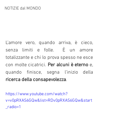
NOTIZIE dal MONDO
L’amore vero, quando arriva, è cieco, 
senza limiti e folle.  È un amore 
totalizzante e chi lo prova spesso ne esce 
con molte cicatrici. 
Per alcuni è eterno
 e, 
quando finisce, segna l’inizio della 
ricerca della consapevolezza
. 
https://www.youtube.com/watch?
v=v0pRXAS6GQw&list=RDv0pRXAS6GQw&start
_radio=1