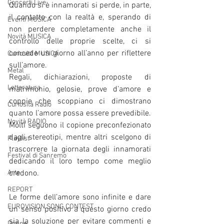
Concerti Live
Quando si è innamorati si perde, in parte, 
il contatto con la realtà e, sperando di 
Eventi MUSICA
non perdere completamente anche il 
Novità MUSICA
controllo delle proprie scelte, ci si 
concede un giorno all’anno per riflettere 
Curiosità MUSICA
sull’amore.
Metal
Regali, dichiarazioni, proposte di 
Letteratura
matrimonio, gelosie, prove d’amore e 
coppie che scoppiano ci dimostrano 
Curiosità Radio
quanto l’amore possa essere prevedibile. 
Novità RADIO
Molti seguono il copione preconfezionato 
dagli stereotipi, mentre altri scelgono di 
Playlist
trascorrere la giornata degli innamorati 
Festival di Sanremo
dedicando il loro tempo come meglio 
Arte
credono.
REPORT
Le forme dell’amore sono infinite e dare 
EUROVISION SONG CONTEST
un senso positivo a questo giorno credo 
sia la soluzione per evitare commenti e 
Donne