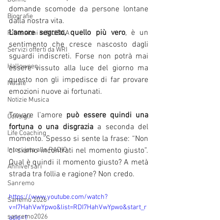
domande scomode da persone lontane 
Biografie
dalla nostra vita.
L’amore segreto, quello più vero
, è un 
Riflessioni in MUSICA
sentimento che cresce nascosto dagli 
Servizi offerti da WRI
sguardi indiscreti. Forse non potrà mai 
Halloween
essere vissuto alla luce del giorno ma 
questo non gli impedisce di far provare 
Natale
emozioni nuove ai fortunati.
Notizie Musica
Trovare l’amore 
può essere quindi una 
Consigli
fortuna o una disgrazia 
a seconda del 
Life Coaching
momento. Spesso si sente la frase: “Non 
Intervista alla RADIO
ci siamo incontrati nel momento giusto”. 
Qual è quindi il momento giusto? A metà 
Anniversari
strada tra follia e ragione? Non credo.
Sanremo
https://www.youtube.com/watch?
Sanemo 2026
v=I7HahVwYpwo&list=RDI7HahVwYpwo&start_r
sanremo2026
adio=1