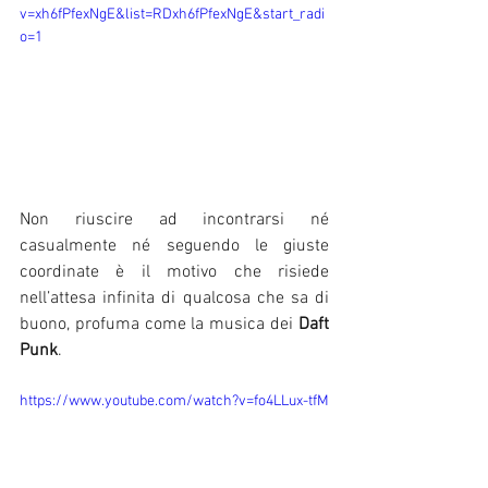
v=xh6fPfexNgE&list=RDxh6fPfexNgE&start_radi
o=1
Non riuscire ad incontrarsi né 
casualmente né seguendo le giuste 
coordinate è il motivo che risiede 
nell’attesa infinita di qualcosa che sa di 
buono, profuma come la musica dei 
Daft 
Punk
.
https://www.youtube.com/watch?v=fo4LLux-tfM