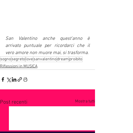
San Valentino anche quest’anno è 
arrivato puntuale per ricordarci che il 
vero amore non muore mai, si trasforma
.
sogno
segreto
love
sanvalentino
dream
proibito
Riflessioni in MUSICA
Mostra tutti
Post recenti