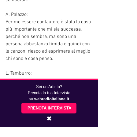
A. Palazzo: 
Per me essere cantautore è stata la cosa 
più importante che mi sia successa, 
perché non sembra, ma sono una 
persona abbastanza timida e quindi con 
le canzoni riesco ad esprimere al meglio 
chi sono e cosa penso.
L. Tamburro:
Quando hai capito di voler diventare un 
Sei un Artista?
cantautore e quando ti ci sei 
Prenota la tua Intervista
effettivamente sentito?
su
webradioitaliane.it
PRENOTA INTERVISTA
A. Palazzo:
Ho capito di esserlo quando cantare le 
✖
canzoni degli altri non mi bastava più, 
quando ho iniziato a sentire il desiderio 