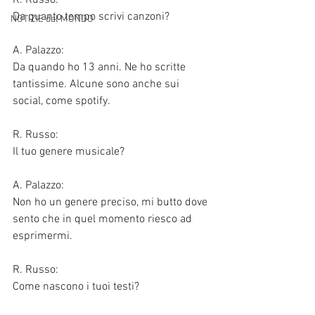
R. Russo: 
Da quanto tempo scrivi canzoni?
NOTIZIE dal MONDO
A. Palazzo:
Da quando ho 13 anni. Ne ho scritte 
tantissime. Alcune sono anche sui 
social, come spotify. 
R. Russo:
Il tuo genere musicale?
A. Palazzo:
Non ho un genere preciso, mi butto dove 
sento che in quel momento riesco ad 
esprimermi.
R. Russo:
Come nascono i tuoi testi?