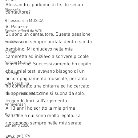
Alessandro, parliamo di te...tu sei un 
Biografie
cantautore?
Riflessioni in MUSICA
A. Palazzo:
Servizi offerti da WRI
Sì, sono un cantautore. Questa passione 
me la sono sempre portata dentro sin da 
Halloween
bambino. Mi chiudevo nella mia 
Natale
cameretta ed iniziavo a scrivere piccole 
Notizie Musica
filastrocche. Successivamente ho capito 
che i miei testi avevano bisogno di un 
Consigli
accompagnamento musicale; pertanto 
Life Coaching
ho comprato una chitarra ed ho cercato 
di apprendere come si suona da solo, 
Intervista alla RADIO
leggendo libri sull'argomento. 
Anniversari
A 13 anni ho scritto la mia prima 
Sanremo
canzone a cui sono molto legato. La 
ripropongo sempre nelle mie serate. 
Sanemo 2026
sanremo2026