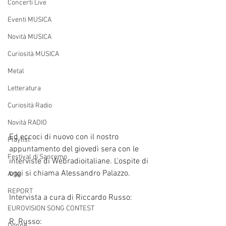
Concerti Live
Eventi MUSICA
Novità MUSICA
Curiosità MUSICA
Metal
Letteratura
Curiosità Radio
Novità RADIO
Ed eccoci di nuovo con il nostro 
Playlist
appuntamento del giovedì sera con le 
Festival di Sanremo
interviste di Webradioitaliane. L'ospite di 
oggi si chiama Alessandro Palazzo.
Arte
REPORT
Intervista a cura di Riccardo Russo:
EUROVISION SONG CONTEST
R. Russo:
Donne