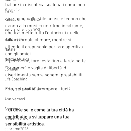
ballare in discoteca scatenati come non 
Biografie
mai. 
 Un sound dallo stile house e techno che 
Riflessioni in MUSICA
danno alla musica un ritmo incalzante, 
Servizi offerti da WRI
che trasmette tutta l’euforia di quelle 
Halloween
calde giornate al mare, mentre si 
attende il crepuscolo per fare aperitivo 
Natale
con gli amici. 
Notizie Musica
E perché no, fare festa fino a tarda notte. 
“Summer” è voglia di libertà, di 
Consigli
divertimento senza schemi prestabiliti.
Life Coaching
E tu, sei pronto a rompere i tuoi? 
Intervista alla RADIO
Anniversari
Sanremo
- di dove sei e come la tua città ha 
contribuito a sviluppare una tua 
Sanemo 2026
sensibilità artistica.
sanremo2026