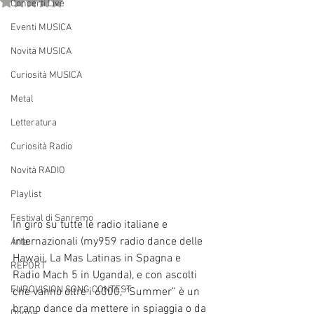
Valutazione NaN stelle su 5.
Concerti Live
Eventi MUSICA
Novità MUSICA
Curiosità MUSICA
Metal
Letteratura
Curiosità Radio
Novità RADIO
Playlist
Festival di Sanremo
In giro su tutte le radio italiane e 
internazionali (my959 radio dance delle 
Arte
Hawaii, La Mas Latinas in Spagna e 
REPORT
Radio Mach 5 in Uganda), e con ascolti 
EUROVISION SONG CONTEST
che vanno oltre i 6000, “Summer” è un 
brano dance da mettere in spiaggia o da 
Donne