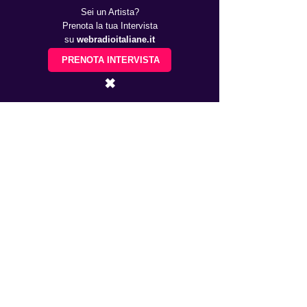
Questo tutti i giorni o quasi, 
Sei un Artista?
solitamente la domenica ce la 
Prenota la tua Intervista
prendiamo di pausa.
su
webradioitaliane.it
PRENOTA INTERVISTA
✖
RECENSIONI Musicali