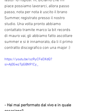
testo? io risposi: ni, diciamo che mi 
piace possiamo lavorarci, allora passo 
passo, nota per nota è uscito il brano 
Summer, registrato presso il nostro 
studio. Una volta pronto abbiamo 
contattato tramite marco la bit records 
di mauro vai, gli abbiamo fatto ascoltare 
summer e si è innamorato, da li il primo 
contratto discografico con una major :)
https://youtu.be/szRyCFeDXdQ?
si=Aj0GwzTpGBN91Cy_
- Hai mai performato dal vivo e in quale 