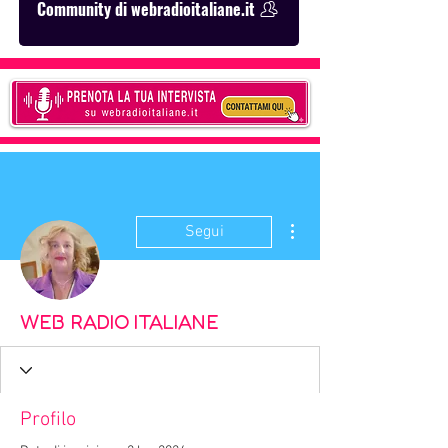
Community di webradioitaliane.it
Altre azioni
Segui
WEB RADIO ITALIANE
Profilo