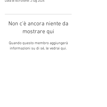
Data di iscrizione: 2 lug 2024
Non c'è ancora niente da
mostrare qui
Quando questo membro aggiungerà
informazioni su di sé, le vedrai qui.
Web Radio Italiane - Sede Operativa Web -
webradioitaliane@gmail.com
- Portale di Divulgazione
Musicale e Radiofonica
©
2015-2026
webradioitaliane.it Portale senza scopo di lucro
webradioitaliane.com
Do Not Sell My Personal Information