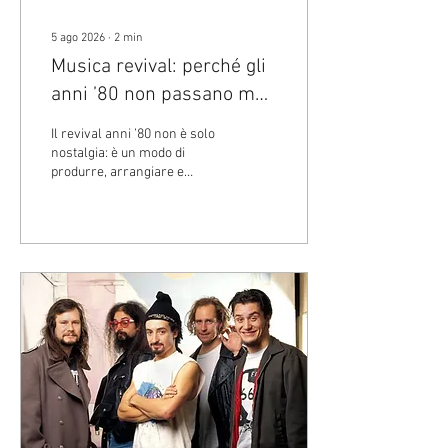
5 ago 2026
∙
2
min
Musica revival: perché gli
anni ’80 non passano mai
di moda
Il revival anni ’80 non è solo
nostalgia: è un modo di
produrre, arrangiare e
comunicare musica che
continua a tornare perché
funziona ancora oggi. Synth
brillanti, batterie
elettroniche, linee di basso
semplici ma memorabili e
melodie immediate:
ingredienti che, a distanza di
decenni, restano perfetti per
radio, playlist e social. In
questo articolo vediamo
perché gli anni ’80 non
passano mai di moda, quali
elementi riconoscere in un