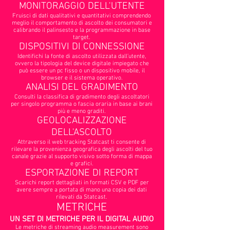
MONITORAGGIO DELL'UTENTE
Fruisci di dati qualitativi e quantitativi comprendendo
meglio il comportamento di ascolto dei consumatori e
calibrando il palinsesto e la programmazione in base
target.
DISPOSITIVI DI CONNESSIONE
Identifichi la fonte di ascolto utilizzata dall’utente,
ovvero la tipologia del device digitale impiegato che
può essere un pc fisso o un dispositivo mobile, il
browser e il sistema operativo.
ANALISI DEL GRADIMENTO
Consulti la classifica di gradimento degli ascoltatori
per singolo programma o fascia oraria in base ai brani
più e meno graditi.
GEOLOCALIZZAZIONE
DELL'ASCOLTO
Attraverso il web tracking Statcast ti consente di
rilevare la provenienza geografica degli ascolti del tuo
canale grazie al supporto visivo sotto forma di mappa
e grafici.
ESPORTAZIONE DI REPORT
Scarichi report dettagliati in formati CSV e PDF per
avere sempre a portata di mano una copia dei dati
rilevati da Statcast.
METRICHE
UN SET DI METRICHE PER IL DIGITAL AUDIO
Le metriche di streaming audio measurement sono