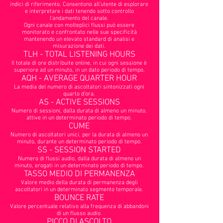
indici di riferimento. Consentono all’utente di esplorare
e interpretare i dati tenendo sotto controllo
l’andamento del canale.
Ogni canale con molteplici flussi può essere
monitorato e confrontato nelle sue specificità
mantenendo un elevato standard di analisi e
misurazione dei dati.
TLH - TOTAL LISTENING HOURS
Il totale di ore distribuite online, in cui ogni sessione è
superiore ad un minuto, in un dato periodo di tempo.
AQH - AVERAGE QUARTER HOUR
La media del numero di ascoltatori sintonizzati ogni
quarto d’ora.
AS - ACTIVE SESSIONS
Numero di sessioni, dalla durata di almeno un minuto,
attive in un determinato periodo di tempo.
CUME
Numero di ascoltatori unici, per la durata di almeno un
minuto, durante un determinato periodo di tempo.
SS - SESSION STARTED
Numero di flussi audio, dalla durata di almeno un
minuto, erogati in un determinato periodo di tempo.
TASSO MEDIO DI PERMANENZA
Valore medio della durata di permanenza degli
ascoltatori in un determinato segmento temporale.
BOUNCE RATE
Valore percentuale relativo alla frequenza di abbandoni
di un flusso audio.
PICCO DI ASCOLTO