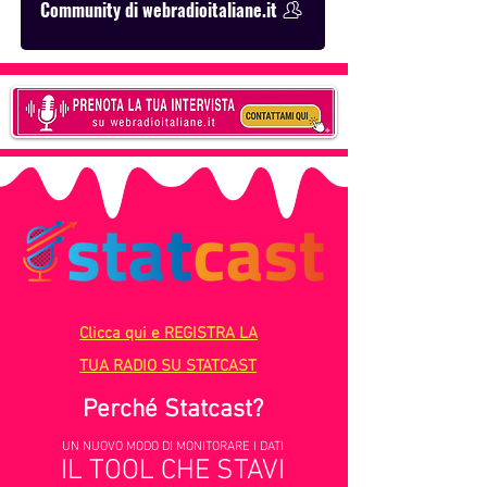
Community di webradioitaliane.it
Clicca qui e REGISTRA LA
TUA RADIO SU STATCAST
Perché Statcast?
UN NUOVO MODO DI MONITORARE I DATI
IL TOOL CHE STAVI