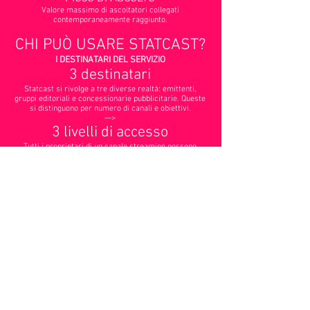
Valore massimo di ascoltatori collegati
contemporaneamente raggiunto.
CHI PUÒ USARE STATCAST?
I DESTINATARI DEL SERVIZIO
3 destinatari
Statcast si rivolge a tre diverse realtà: emittenti,
gruppi editoriali e concessionarie pubblicitarie. Queste
si distinguono per numero di canali e obiettivi.
—>
3 livelli di accesso
Tutti i proprietari di un canale streaming possono
trovare in Statcast uno strumento di eccellenza per il
monitoraggio e l’analisi dei dati di ascolto dei propri
progetti editoriali.
ACCESSO EMITTENTE
Grazie a Stacast rileva e monitora i dati sul proprio
stream in modo veloce, intuitivo e personalizzato.
Migliora la programmazione grazie alle informazioni di
utilizzo e di gradimento degli utenti relative al canale
streaming.
ACCESSO GRUPPO
EDITORIALE
Raggruppa più emittenti o flussi e attraverso la
piattaforma Statcast monitora i dati aggregati di