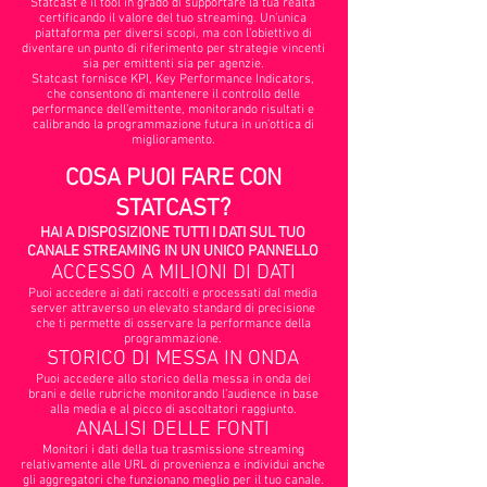
Statcast è il tool in grado di supportare la tua realtà
certificando il valore del tuo streaming. Un’unica
piattaforma per diversi scopi, ma con l’obiettivo di
diventare un punto di riferimento per strategie vincenti
sia per emittenti sia per agenzie.
Statcast fornisce KPI, Key Performance Indicators,
che consentono di mantenere il controllo delle
performance dell’emittente, monitorando risultati e
calibrando la programmazione futura in un’ottica di
miglioramento.
COSA PUOI FARE CON
?
STATCAST
HAI A DISPOSIZIONE TUTTI I DATI SUL TUO
CANALE STREAMING IN UN UNICO PANNELLO
ACCESSO A MILIONI DI DATI
Puoi accedere ai dati raccolti e processati dal media
server attraverso un elevato standard di precisione
che ti permette di osservare la performance della
programmazione.
STORICO DI MESSA IN ONDA
Puoi accedere allo storico della messa in onda dei
brani e delle rubriche monitorando l’audience in base
alla media e al picco di ascoltatori raggiunto.
ANALISI DELLE FONTI
Monitori i dati della tua trasmissione streaming
relativamente alle URL di provenienza e individui anche
gli aggregatori che funzionano meglio per il tuo canale.