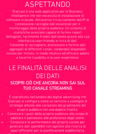
ASPETTANDO
Statcast è una web application per la Business
Intelligence che non necessita di installazione di
software in locale. Attraverso il tracciamento dell’IP di
connessione raccoglie dati essenziali per il
monitoraggio della propria audience. Un sistema di
statistiche avanzate capace di fornire report
dettagliati, facilmente fruibili dall’utente grazie alla sua
interfaccia user-friendly e ricca di dati.
Consente di raccogliere, processare e fornire dati
aggregati di differenti canali, rendendoli disponibili
minuto per minuto, in modo intuitivo ed efficace adatto
a favorire l’usability e la user-experience.
LE FINALITÀ DELLE ANALISI
DEI DATI
SCOPRI CIÒ CHE ANCORA NON SAI SUL
TUO CANALE STREAMING
È soprattutto nell’ambito del digital advertising che
Statcast si configura come un servizio a sostegno di
strategie attente alle variazioni del gradimento del
proprio pubblico con una duplice finalità.
Conoscere i gusti della propria audience allo scopo di
adattare il palinsesto alle preferenze degli utenti.
Conoscere le performance del proprio canale per
generare dati spendibili con agenzie alla ricerca di
spazi efficienti per la pianificazione pubblicitaria.