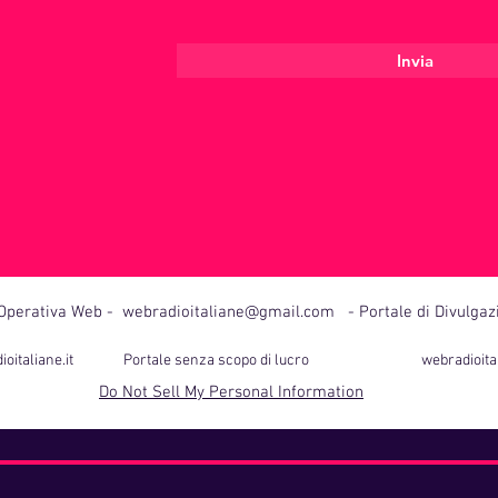
Invia
 Operativa Web -
webradioitaliane@gmail.com
- Portale di Divulgaz
adioitaliane.it Portale senza scopo di lucro
webradioita
Do Not Sell My Personal Information