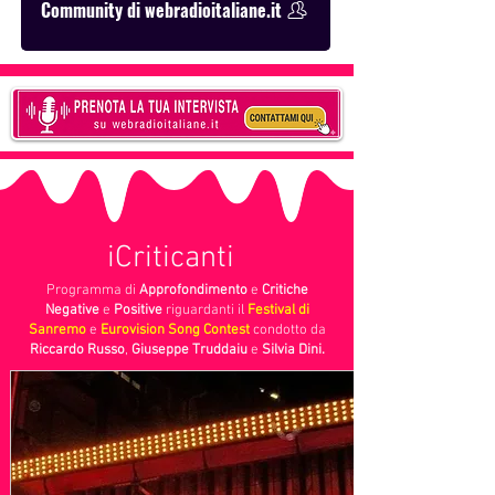
Community di webradioitaliane.it
iCriticanti
Programma di
Approfondimento
e
Critiche
Negative
e
Positive
riguardanti il
Festival di
Sanremo
e
Eurovision Song Contest
condotto
da
Riccardo Russo
,
Giuseppe Truddaiu
e
Silvia Dini.