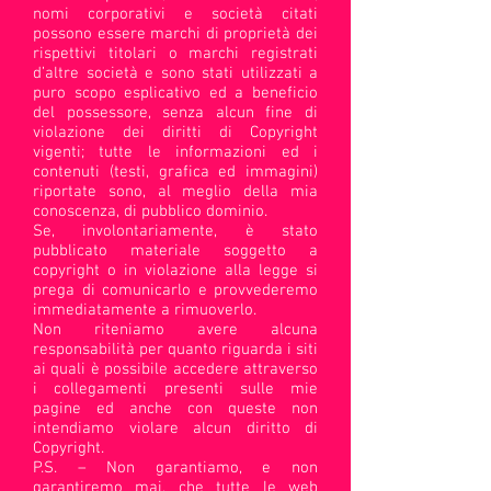
nomi corporativi e società citati
possono essere marchi di proprietà dei
rispettivi titolari o marchi registrati
d’altre società e sono stati utilizzati a
puro scopo esplicativo ed a beneficio
del possessore, senza alcun fine di
violazione dei diritti di Copyright
vigenti; tutte le informazioni ed i
contenuti (testi, grafica ed immagini)
riportate sono, al meglio della mia
conoscenza, di pubblico dominio.
Se, involontariamente, è stato
pubblicato materiale soggetto a
copyright o in violazione alla legge si
prega di comunicarlo e provvederemo
immediatamente a rimuoverlo.
Non riteniamo avere alcuna
responsabilità per quanto riguarda i siti
ai quali è possibile accedere attraverso
i collegamenti presenti sulle mie
pagine ed anche con queste non
intendiamo violare alcun diritto di
Copyright.
P.S. – Non garantiamo, e non
garantiremo mai, che tutte le web