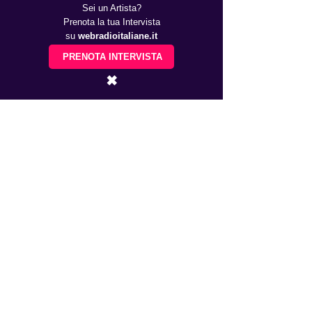
Sei un Artista?
Prenota la tua Intervista
su
webradioitaliane.it
PRENOTA INTERVISTA
✖