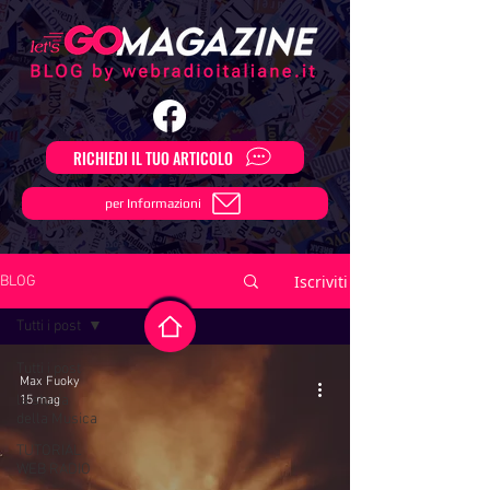
RICHIEDI IL TUO ARTICOLO
per Informazioni
Iscriviti
BLOG
Tutti i post
Tutti i post
Max Fuoky
la storia
15 mag
della Musica
TUTORIAL
WEB RADIO