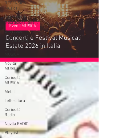
RECENSIONI
Musicali
Interviste di
webradioitaliane.it
Eventi MUSICA
Oroscopo
Concerti e Festival Musicali
Concerti Live
Estate 2026 in Italia
Eventi
MUSICA
Novità
MUSICA
Curiosità
MUSICA
Metal
Letteratura
Curiosità
Radio
Novità RADIO
Playlist