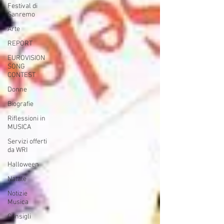
Festival di
Sanremo
Arte
REPORT
EUROVISION
SONG
CONTEST
Donne
Biografie
Riflessioni in
MUSICA
Servizi offerti
da WRI
Halloween
Natale
Notizie
Musica
Consigli