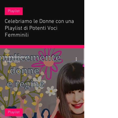
video
Playlist
Celebriamo le Donne con una
Playlist di Potenti Voci
Femminili
webradioitaliane.it
8 mar 2024
Playlist