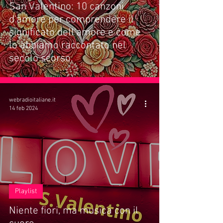
San Valentino: 10 canzoni
d'amore per comprendere il
significato dell'amore e come
lo abbiamo raccontato nel
secolo scorso.
webradioitaliane.it
14 feb 2024
Playlist
Niente fiori, ma musica con il