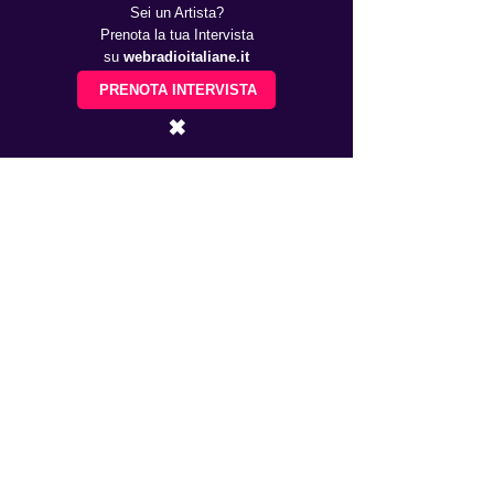
Sei un Artista?
Prenota la tua Intervista
su
webradioitaliane.it
PRENOTA INTERVISTA
✖
Oroscopo
Le stelle ci parlano, l'Oroscopo
per il 2024 Ultima parte
Giuseppe Truddaiu
31 dic 2023