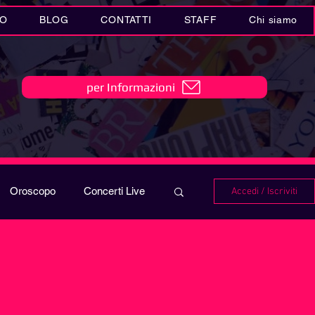
IO
BLOG
CONTATTI
STAFF
Chi siamo
per Informazioni
Oroscopo
Concerti Live
Accedi / Iscriviti
IO
Playlist
i in MUSICA