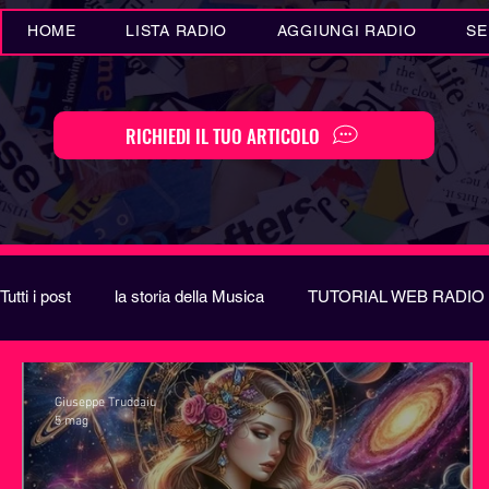
HOME
LISTA RADIO
AGGIUNGI RADIO
SE
RICHIEDI IL TUO ARTICOLO
Tutti i post
la storia della Musica
TUTORIAL WEB RADIO
Eventi MUSICA
Novità MUSICA
Curiosità MUSIC
Giuseppe Truddaiu
5 mag
Festival di Sanremo
Arte
REPORT
EUROVIS