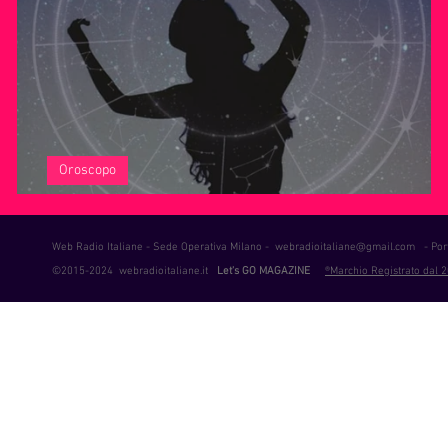
ie Musica
Consigli
Life Coaching
Intervista alla RAD
Oroscopo
L'Oroscopo di Maggio
Web Radio Italiane - Sede Operativa Milano -
webradioitaliane@gmail.com
- Port
©2015-2024 webradioitaliane.it
Let's GO MAGAZINE
®Marchio Registrato dal 