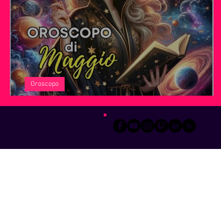
Servizi offerti da WRI
Halloween
Natale
Notiz
Oroscopo
L' oroscopo di Maggio