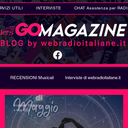
RVIZI UTILI
INTERVISTE
CHAT Assistenza per RAD
RECENSIONI Musicali
Interviste di webradioitaliane.it
A
Metal
Letteratura
Curiosità Radio
Novità RAD
Giuseppe Truddaiu
4 mag 2024
ION SONG CONTEST
Donne
Biografie
Riflession