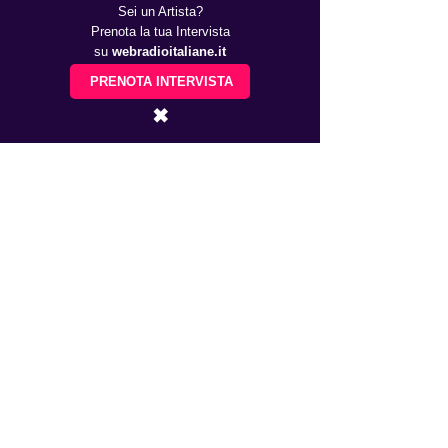
Sei un Artista?
Prenota la tua Intervista
su
webradioitaliane.it
PRENOTA INTERVISTA
✖