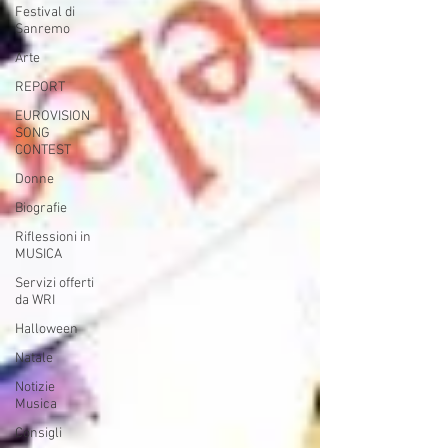
Festival di
Sanremo
Arte
REPORT
EUROVISION
SONG
CONTEST
Donne
Biografie
Riflessioni in
MUSICA
Servizi offerti
da WRI
Halloween
Natale
Notizie
Musica
Consigli