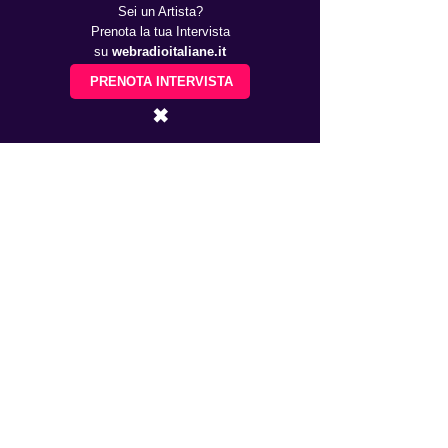
Sei un Artista?
Prenota la tua Intervista
su
webradioitaliane.it
PRENOTA INTERVISTA
✖