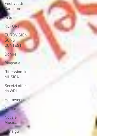
Festival di
Sanremo
Arte
REPORT
EUROVISION
SONG
CONTEST
Donne
Biografie
Riflessioni in
MUSICA
Servizi offerti
da WRI
Halloween
Natale
Notizie
Musica
Consigli