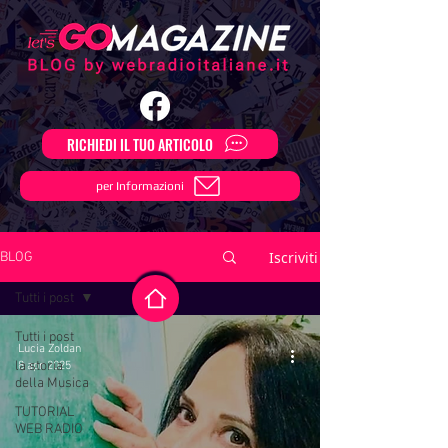
RICHIEDI IL TUO ARTICOLO
per Informazioni
Iscriviti
BLOG
Tutti i post
Tutti i post
Lucia Zoldan
la storia
8 apr 2025
della Musica
TUTORIAL
WEB RADIO