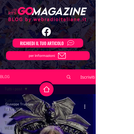
RICHIEDI IL TUO ARTICOLO
per Informazioni
Iscriviti
BLOG
Tutti i post
Tutti i post
Giuseppe Truddaiu
la storia
22 lug 2025
della Musica
TUTORIAL
WEB RADIO