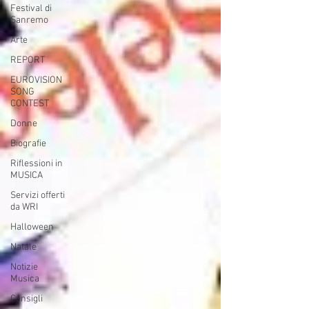
Festival di
Sanremo
Arte
REPORT
EUROVISION
SONG
CONTEST
Donne
Biografie
Riflessioni in
MUSICA
Servizi offerti
da WRI
Halloween
Natale
Notizie
Musica
Consigli