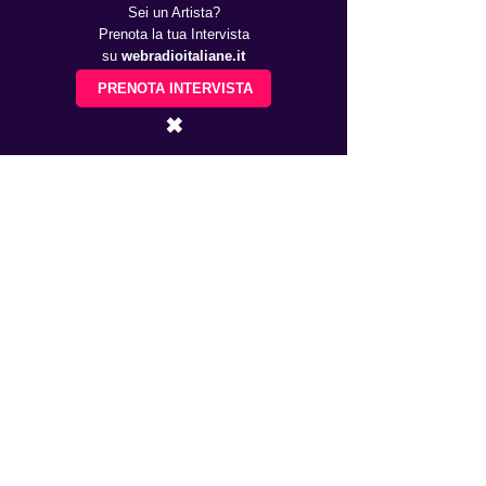
Sei un Artista?
Prenota la tua Intervista
su
webradioitaliane.it
PRENOTA INTERVISTA
✖