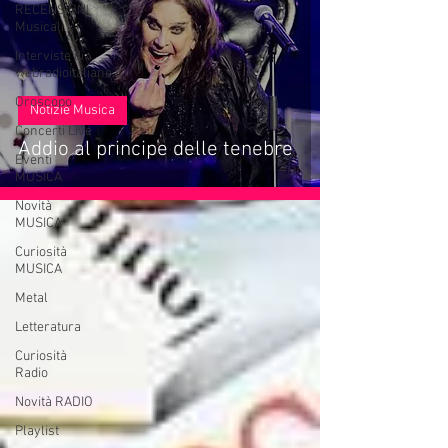
RECENSIONI
Musicali
Interviste di
webradioitaliane.it
Oroscopo
Notizie Musica
Concerti Live
Addio al principe delle tenebre
Eventi
MUSICA
Novità
MUSICA
Curiosità
MUSICA
Metal
Letteratura
Curiosità
Radio
Novità RADIO
Playlist