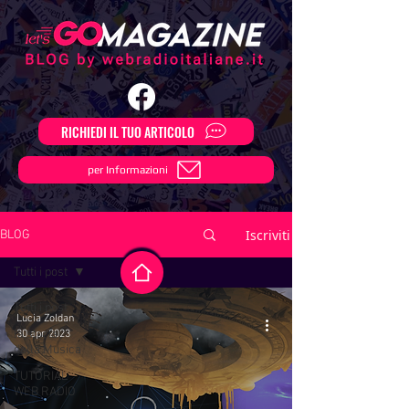
RICHIEDI IL TUO ARTICOLO
per Informazioni
Iscriviti
BLOG
Tutti i post
Tutti i post
Lucia Zoldan
la storia
30 apr 2023
della Musica
TUTORIAL
WEB RADIO