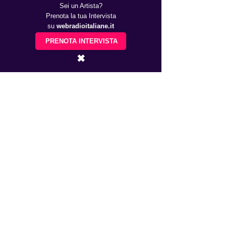
Sei un Artista?
Prenota la tua Intervista
su
webradioitaliane.it
PRENOTA INTERVISTA
✖