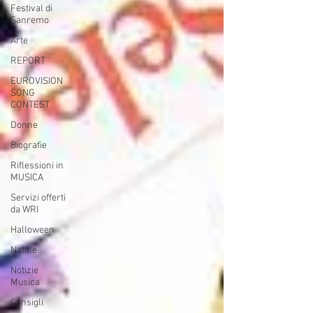
Festival di
Sanremo
Arte
REPORT
EUROVISION
SONG
CONTEST
Donne
Biografie
Riflessioni in
MUSICA
Servizi offerti
da WRI
Halloween
Natale
Notizie
Musica
Consigli