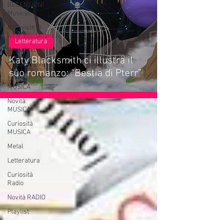
RECENSIONI
Musicali
Interviste di
webradioitaliane.it
Letteratura
Oroscopo
Katy Blacksmith ci illustra il
Concerti Live
suo romanzo: “Bestia di Pterr”
Eventi
MUSICA
Novità
MUSICA
Curiosità
MUSICA
Metal
Letteratura
Curiosità
Radio
Novità RADIO
Playlist