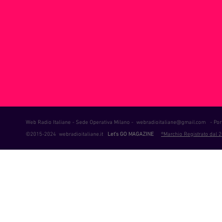
ie Musica
Consigli
Life Coaching
Intervista alla RAD
Web Radio Italiane - Sede Operativa Milano -
webradioitaliane@gmail.com
- Port
©2015-2024 webradioitaliane.it
Let's GO MAGAZINE
®Marchio Registrato dal 