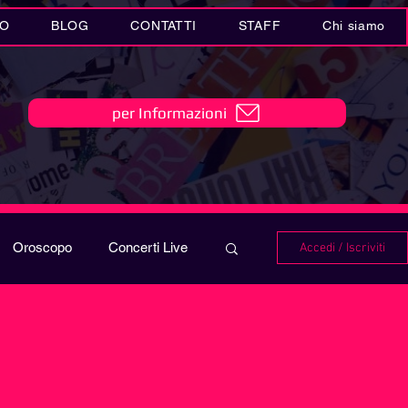
IO
BLOG
CONTATTI
STAFF
Chi siamo
per Informazioni
Oroscopo
Concerti Live
Accedi / Iscriviti
IO
Playlist
i in MUSICA