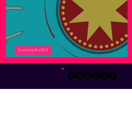
Servizi offerti da WRI
Halloween
Natale
Notiz
Curiosità MUSICA
La vita è una ruota che gira