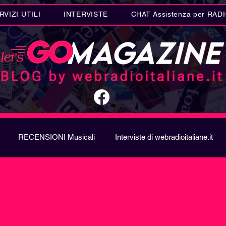
RVIZI UTILI
INTERVISTE
CHAT Assistenza per RAD
RECENSIONI Musicali
Interviste di webradioitaliane.it
A
Metal
Letteratura
Curiosità Radio
Novità RAD
ION SONG CONTEST
Donne
Biografie
Riflession