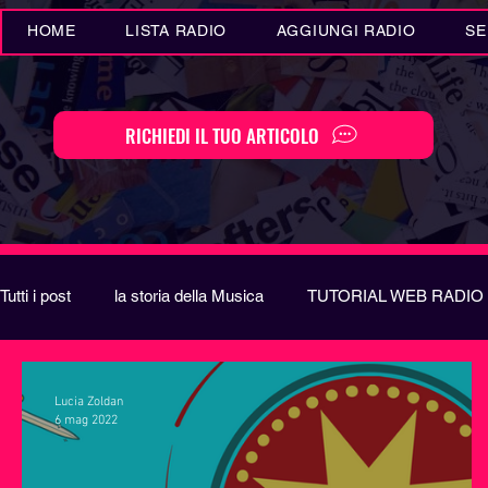
HOME
LISTA RADIO
AGGIUNGI RADIO
SE
RICHIEDI IL TUO ARTICOLO
Tutti i post
la storia della Musica
TUTORIAL WEB RADIO
Eventi MUSICA
Novità MUSICA
Curiosità MUSIC
Lucia Zoldan
6 mag 2022
Festival di Sanremo
Arte
REPORT
EUROVIS