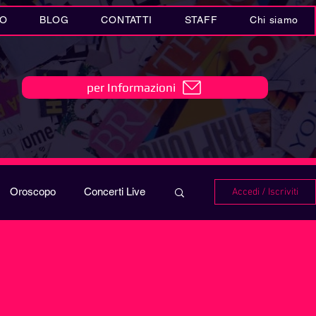
IO
BLOG
CONTATTI
STAFF
Chi siamo
per Informazioni
Oroscopo
Concerti Live
Accedi / Iscriviti
IO
Playlist
i in MUSICA