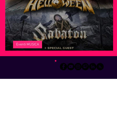
Servizi offerti da WRI
Halloween
Natale
Notiz
Eventi MUSICA
It's Helloween