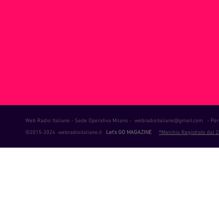
ie Musica
Consigli
Life Coaching
Intervista alla RAD
Web Radio Italiane - Sede Operativa Milano -
webradioitaliane@gmail.com
- Port
©2015-2024 webradioitaliane.it
Let's GO MAGAZINE
®Marchio Registrato dal 