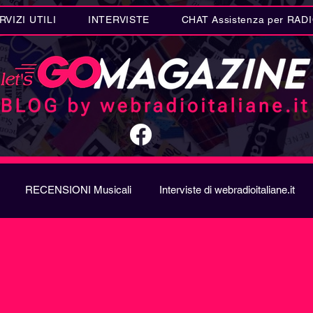
RVIZI UTILI
INTERVISTE
CHAT Assistenza per RAD
RECENSIONI Musicali
Interviste di webradioitaliane.it
A
Metal
Letteratura
Curiosità Radio
Novità RAD
ION SONG CONTEST
Donne
Biografie
Riflession