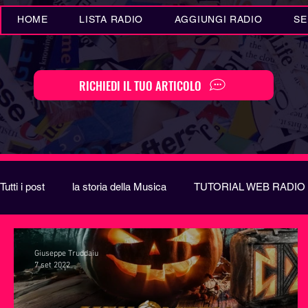
HOME
LISTA RADIO
AGGIUNGI RADIO
SE
RICHIEDI IL TUO ARTICOLO
Tutti i post
la storia della Musica
TUTORIAL WEB RADIO
Eventi MUSICA
Novità MUSICA
Curiosità MUSIC
Giuseppe Truddaiu
7 set 2022
Festival di Sanremo
Arte
REPORT
EUROVIS