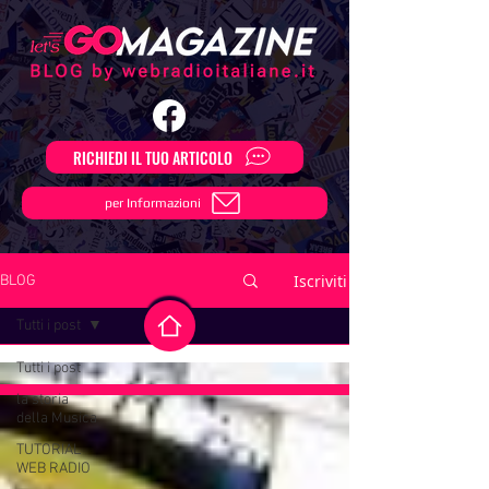
RICHIEDI IL TUO ARTICOLO
per Informazioni
Iscriviti
BLOG
Tutti i post
Tutti i post
la storia
della Musica
TUTORIAL
WEB RADIO