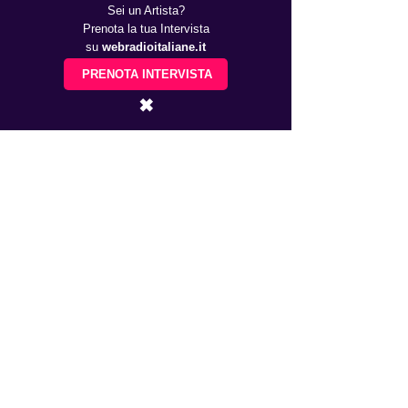
Sei un Artista?
Prenota la tua Intervista
su
webradioitaliane.it
PRENOTA INTERVISTA
✖