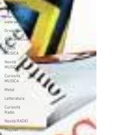
RECENSIONI
Musicali
Interviste di
webradioitaliane.it
Oroscopo
Concerti Live
Eventi
MUSICA
Novità
MUSICA
Curiosità
MUSICA
Metal
Letteratura
Curiosità
Radio
Novità RADIO
Playlist