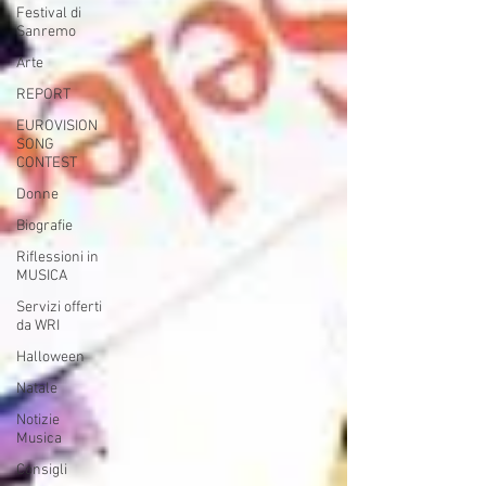
Festival di
Sanremo
Arte
REPORT
EUROVISION
SONG
CONTEST
Donne
Biografie
Riflessioni in
MUSICA
Servizi offerti
da WRI
Halloween
Natale
Notizie
Musica
Consigli