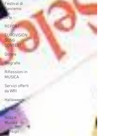
Festival di
Sanremo
Arte
REPORT
EUROVISION
SONG
CONTEST
Donne
Biografie
Riflessioni in
MUSICA
Servizi offerti
da WRI
Halloween
Natale
Notizie
Musica
Consigli