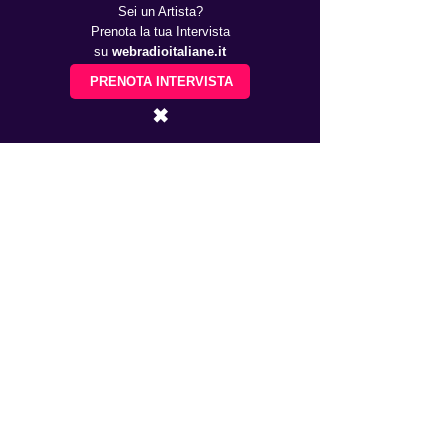
Sei un Artista?
Prenota la tua Intervista
su
webradioitaliane.it
PRENOTA INTERVISTA
✖