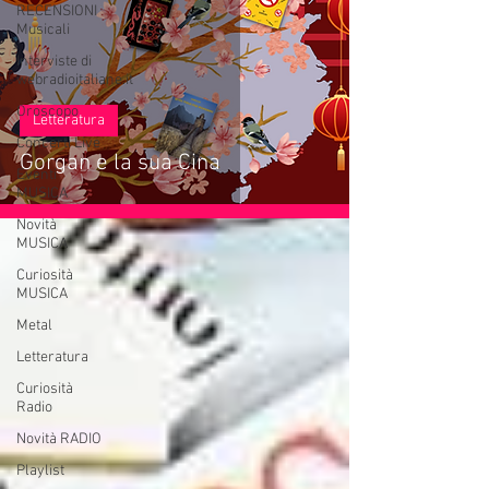
RECENSIONI
Musicali
Interviste di
webradioitaliane.it
Oroscopo
Letteratura
Concerti Live
Gorgan e la sua Cina
Eventi
MUSICA
Novità
MUSICA
Curiosità
MUSICA
Metal
Letteratura
Curiosità
Radio
Novità RADIO
Playlist