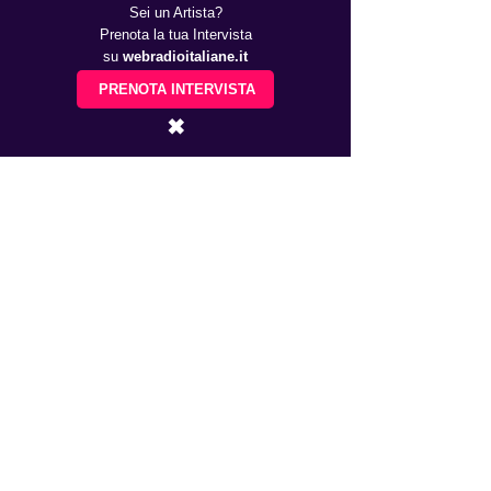
Sei un Artista?
Prenota la tua Intervista
su
webradioitaliane.it
PRENOTA INTERVISTA
✖