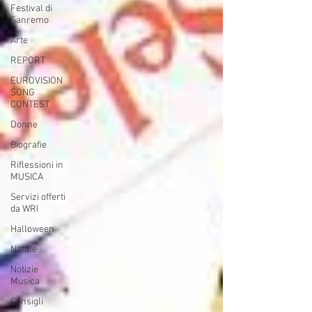
Festival di
Sanremo
Arte
REPORT
EUROVISION
SONG
CONTEST
Donne
Biografie
Riflessioni in
MUSICA
Servizi offerti
da WRI
Halloween
Natale
Notizie
Musica
Consigli