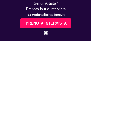
Sei un Artista?
Prenota la tua Intervista
su
webradioitaliane.it
PRENOTA INTERVISTA
✖