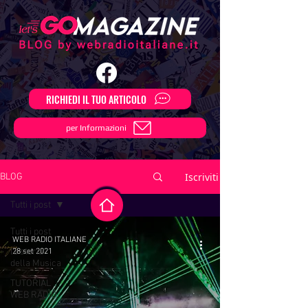
RICHIEDI IL TUO ARTICOLO
per Informazioni
Iscriviti
BLOG
Tutti i post
Tutti i post
WEB RADIO ITALIANE
la storia
28 set 2021
della Musica
TUTORIAL
WEB RADIO