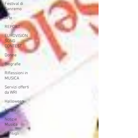
Festival di
Sanremo
Arte
REPORT
EUROVISION
SONG
CONTEST
Donne
Biografie
Riflessioni in
MUSICA
Servizi offerti
da WRI
Halloween
Natale
Notizie
Musica
Consigli