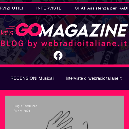
RVIZI UTILI
INTERVISTE
CHAT Assistenza per RAD
RECENSIONI Musicali
Interviste di webradioitaliane.it
A
Metal
Letteratura
Curiosità Radio
Novità RAD
Luigia Tamburro
30 set 2021
ION SONG CONTEST
Donne
Biografie
Riflession