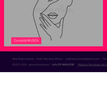
ie Musica
Consigli
Life Coaching
Intervista alla RAD
Curiosità MUSICA
L'anima di Aurora, Billie Eilish e Madame.
Web Radio Italiane - Sede Operativa Milano -
webradioitaliane@gmail.com
- Port
©2015-2024 webradioitaliane.it
Let's GO MAGAZINE
®Marchio Registrato dal 