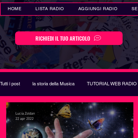
HOME
LISTA RADIO
AGGIUNGI RADIO
SE
RICHIEDI IL TUO ARTICOLO
Tutti i post
la storia della Musica
TUTORIAL WEB RADIO
Eventi MUSICA
Novità MUSICA
Curiosità MUSIC
Lucia Zoldan
22 apr 2022
Festival di Sanremo
Arte
REPORT
EUROVIS