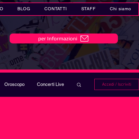
IO
BLOG
CONTATTI
STAFF
Chi siamo
per Informazioni
Oroscopo
Concerti Live
Accedi / Iscriviti
IO
Playlist
i in MUSICA