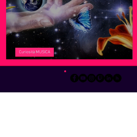
Servizi offerti da WRI
Halloween
Natale
Notiz
Curiosità MUSICA
Fantasia, è quasi magia!