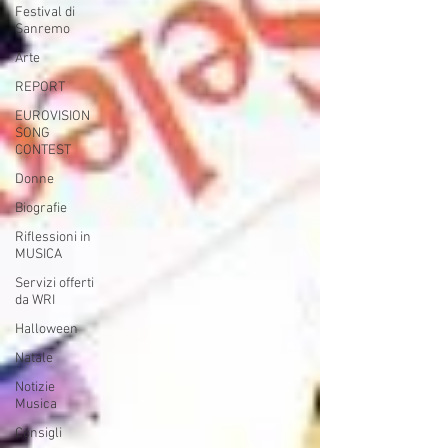
Festival di
Sanremo
Arte
REPORT
EUROVISION
SONG
CONTEST
Donne
Biografie
Riflessioni in
MUSICA
Servizi offerti
da WRI
Halloween
Natale
Notizie
Musica
Consigli