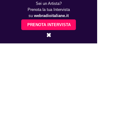
Sei un Artista?
Prenota la tua Intervista
su
webradioitaliane.it
PRENOTA INTERVISTA
✖