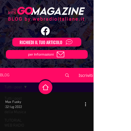
RICHIEDI IL TUO ARTICOLO
per Informazioni
Iscriviti
BLOG
Tutti i post
Tutti i post
Max Fuoky
la storia
22 lug 2022
della Musica
TUTORIAL
WEB RADIO