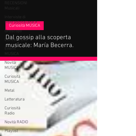
RECENSIONI
Musicali
Interviste di
webradioitaliane.it
Curiosità MUSICA
Oroscopo
Dal gossip alla scoperta
Concerti Live
musicale: María Becerra.
Eventi
MUSICA
Novità
MUSICA
Curiosità
MUSICA
Metal
Letteratura
Curiosità
Radio
Novità RADIO
Playlist