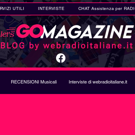
RVIZI UTILI
INTERVISTE
CHAT Assistenza per RAD
RECENSIONI Musicali
Interviste di webradioitaliane.it
A
Metal
Letteratura
Curiosità Radio
Novità RAD
ION SONG CONTEST
Donne
Biografie
Riflession