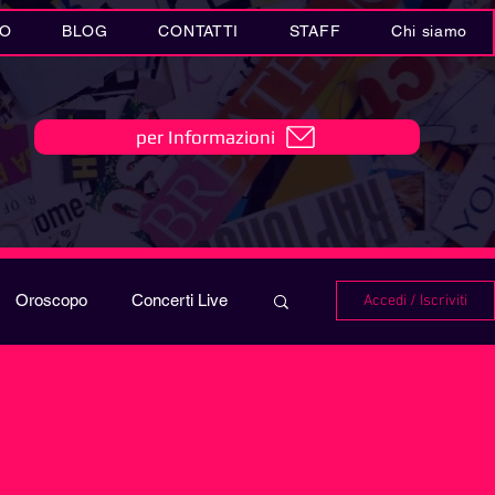
IO
BLOG
CONTATTI
STAFF
Chi siamo
per Informazioni
Oroscopo
Concerti Live
Accedi / Iscriviti
IO
Playlist
i in MUSICA