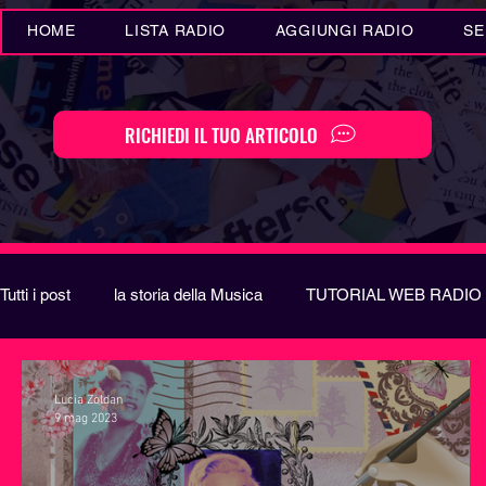
HOME
LISTA RADIO
AGGIUNGI RADIO
SE
RICHIEDI IL TUO ARTICOLO
Tutti i post
la storia della Musica
TUTORIAL WEB RADIO
Eventi MUSICA
Novità MUSICA
Curiosità MUSIC
Lucia Zoldan
9 mag 2023
Festival di Sanremo
Arte
REPORT
EUROVIS