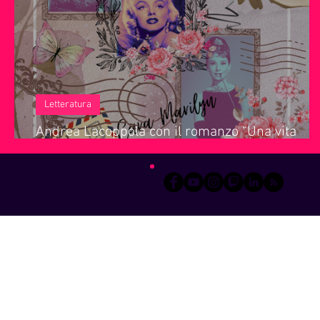
Servizi offerti da WRI
Halloween
Natale
Notiz
Letteratura
Andrea Lacoppola con il romanzo “Una vita
negata” racconta una Marilyn Monroe autentic