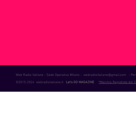
ie Musica
Consigli
Life Coaching
Intervista alla RAD
a
Web Radio Italiane - Sede Operativa Milano -
webradioitaliane@gmail.com
- Port
©2015-2024 webradioitaliane.it
Let's GO MAGAZINE
®Marchio Registrato dal 