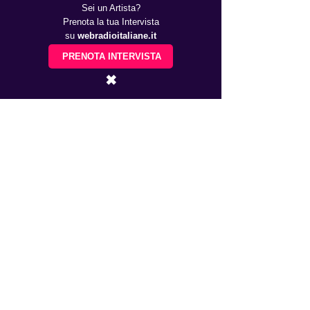
Sei un Artista?
Prenota la tua Intervista
su
webradioitaliane.it
PRENOTA INTERVISTA
✖