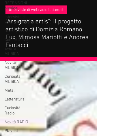
RECENSIONI
Musicali
Interviste di webradioitaliane.it
Interviste di
“Ars gratia artis”: il progetto
webradioitaliane.it
artistico di Domizia Romano
Oroscopo
Fux, Mimosa Mariotti e Andrea
Concerti Live
Fantacci
Eventi
MUSICA
Novità
MUSICA
Curiosità
MUSICA
Metal
Letteratura
Curiosità
Radio
Novità RADIO
Playlist