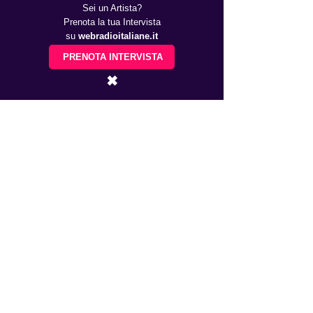
Sei un Artista?
Prenota la tua Intervista
su
webradioitaliane.it
PRENOTA INTERVISTA
✖