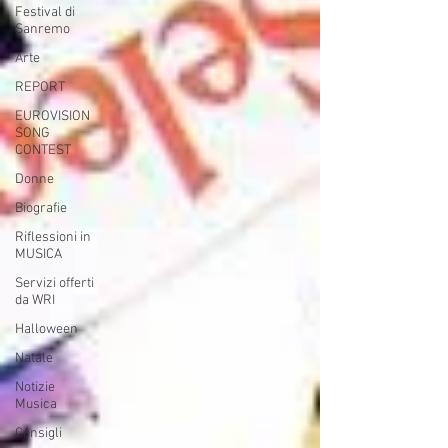
Festival di
Sanremo
Arte
REPORT
EUROVISION
SONG
CONTEST
Donne
Biografie
Riflessioni in
MUSICA
Servizi offerti
da WRI
Halloween
Natale
Notizie
Musica
Consigli