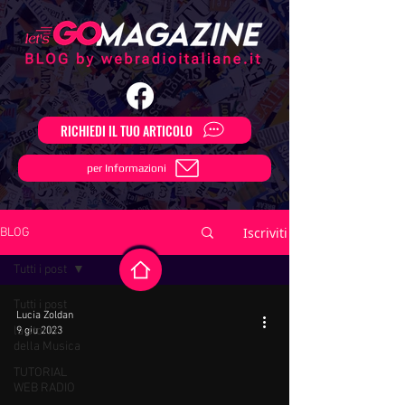
RICHIEDI IL TUO ARTICOLO
per Informazioni
Iscriviti
BLOG
Tutti i post
Tutti i post
Lucia Zoldan
la storia
9 giu 2023
della Musica
TUTORIAL
WEB RADIO