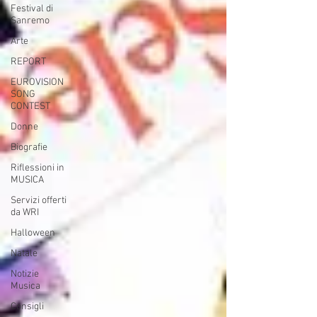
Festival di
Sanremo
Arte
REPORT
EUROVISION
SONG
CONTEST
Donne
Biografie
Riflessioni in
MUSICA
Servizi offerti
da WRI
Halloween
Natale
Notizie
Musica
Consigli