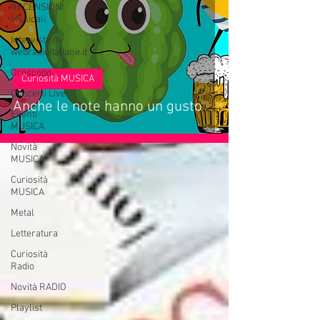
RECENSIONI
Musicali
Interviste di
webradioitaliane.it
Oroscopo
Curiosità MUSICA
Concerti Live
Anche le note hanno un gusto
Eventi
MUSICA
Novità
MUSICA
Curiosità
MUSICA
Metal
Letteratura
Curiosità
Radio
Novità RADIO
Playlist