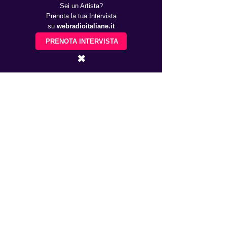
Sei un Artista?
Prenota la tua Intervista
su
webradioitaliane.it
PRENOTA INTERVISTA
✖