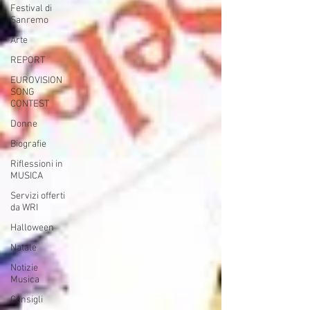
Festival di
Sanremo
Arte
REPORT
EUROVISION
SONG
CONTEST
Donne
Biografie
Riflessioni in
MUSICA
Servizi offerti
da WRI
Halloween
Natale
Notizie
Musica
Consigli