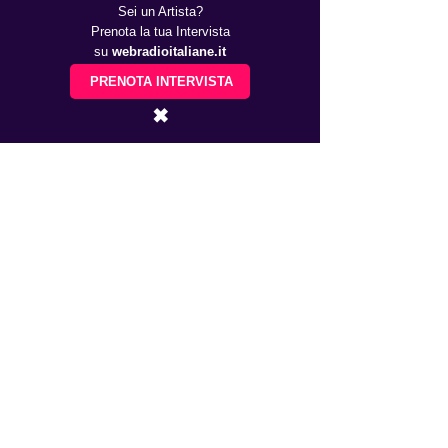
Sei un Artista?
Prenota la tua Intervista
su
webradioitaliane.it
PRENOTA INTERVISTA
✖