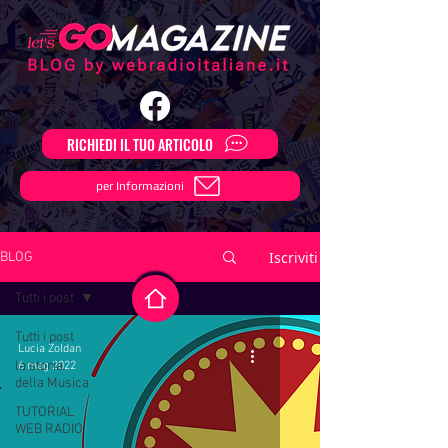
RICHIEDI IL TUO ARTICOLO
per Informazioni
Iscriviti
BLOG
Tutti i post
Tutti i post
Lucia Zoldan
la storia
6 mag 2022
della Musica
TUTORIAL
WEB RADIO