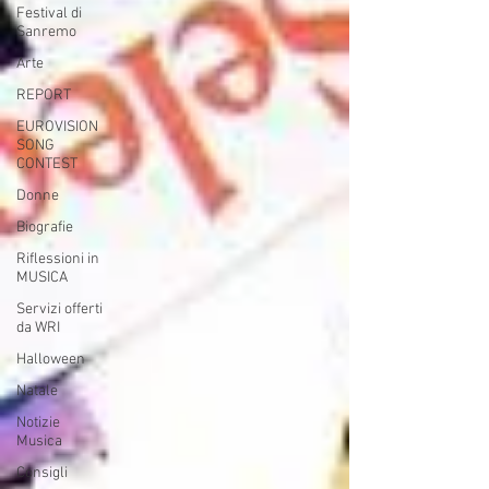
Festival di
Sanremo
Arte
REPORT
EUROVISION
SONG
CONTEST
Donne
Biografie
Riflessioni in
MUSICA
Servizi offerti
da WRI
Halloween
Natale
Notizie
Musica
Consigli