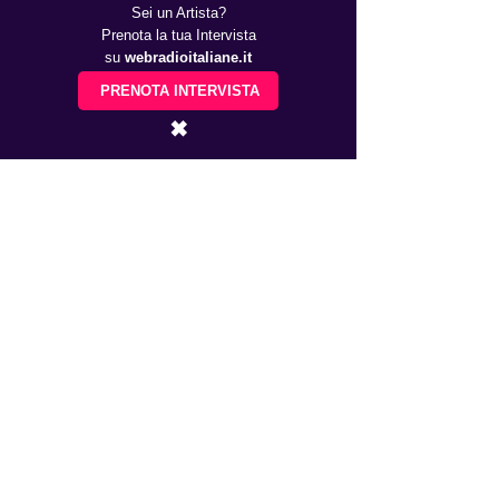
Sei un Artista?
Prenota la tua Intervista
su
webradioitaliane.it
PRENOTA INTERVISTA
✖