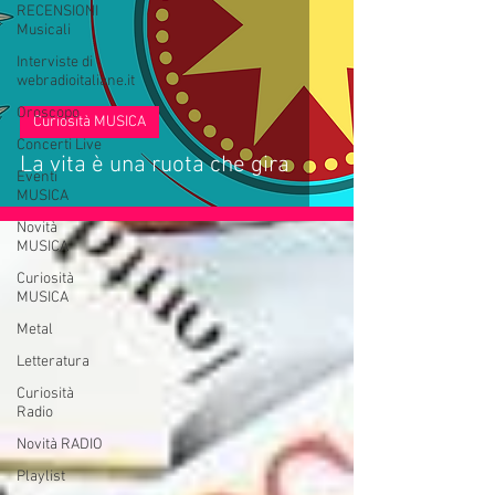
RECENSIONI
Musicali
Interviste di
webradioitaliane.it
Oroscopo
Curiosità MUSICA
Concerti Live
La vita è una ruota che gira
Eventi
MUSICA
Novità
MUSICA
Curiosità
MUSICA
Metal
Letteratura
Curiosità
Radio
Novità RADIO
Playlist