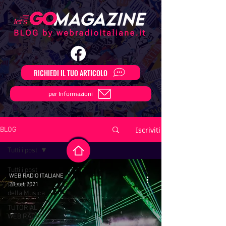
RICHIEDI IL TUO ARTICOLO
per Informazioni
Iscriviti
BLOG
Tutti i post
Tutti i post
WEB RADIO ITALIANE
la storia
28 set 2021
della Musica
TUTORIAL
WEB RADIO