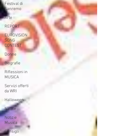
Festival di
Sanremo
Arte
REPORT
EUROVISION
SONG
CONTEST
Donne
Biografie
Riflessioni in
MUSICA
Servizi offerti
da WRI
Halloween
Natale
Notizie
Musica
Consigli