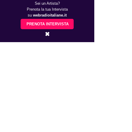
Sei un Artista?
Prenota la tua Intervista
su
webradioitaliane.it
PRENOTA INTERVISTA
✖