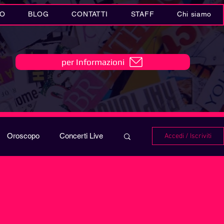
IO
BLOG
CONTATTI
STAFF
Chi siamo
per Informazioni
Oroscopo
Concerti Live
Accedi / Iscriviti
IO
Playlist
i in MUSICA