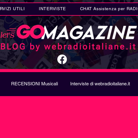
RVIZI UTILI
INTERVISTE
CHAT Assistenza per RAD
RECENSIONI Musicali
Interviste di webradioitaliane.it
A
Metal
Letteratura
Curiosità Radio
Novità RAD
ION SONG CONTEST
Donne
Biografie
Riflession