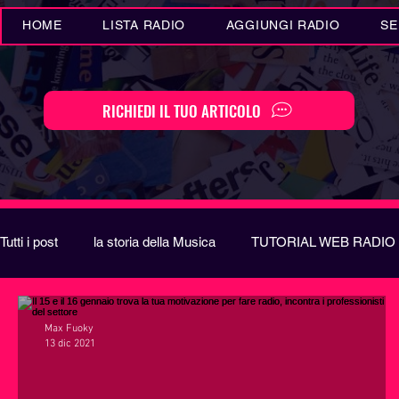
HOME
LISTA RADIO
AGGIUNGI RADIO
SE
RICHIEDI IL TUO ARTICOLO
Tutti i post
la storia della Musica
TUTORIAL WEB RADIO
Eventi MUSICA
Novità MUSICA
Curiosità MUSIC
Max Fuoky
13 dic 2021
Festival di Sanremo
Arte
REPORT
EUROVIS