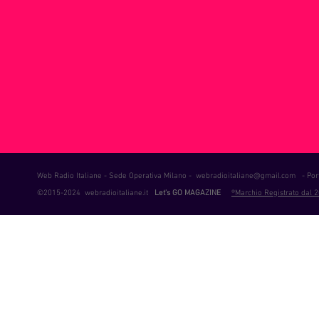
ie Musica
Consigli
Life Coaching
Intervista alla RAD
er
Web Radio Italiane - Sede Operativa Milano -
webradioitaliane@gmail.com
- Port
©2015-2024 webradioitaliane.it
Let's GO MAGAZINE
®Marchio Registrato dal 