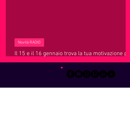
Servizi offerti da WRI
Halloween
Natale
Notiz
Novità RADIO
Il 15 e il 16 gennaio trova la tua motivazione p
fare radio, incontra i professionisti del settore