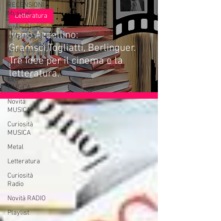
RECENSIONI
Musicali
Letteratura
Interviste di
Ivano Azzellino:
webradioitaliane.it
Gramsci,Togliatti, Berlinguer.
Oroscopo
Tre idee per il cinema e la
Concerti Live
letteratura.
Eventi
MUSICA
Novità
MUSICA
Curiosità
MUSICA
Metal
Letteratura
Curiosità
Radio
Novità RADIO
Playlist