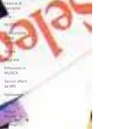
Festival di
Sanremo
Arte
REPORT
EUROVISION
SONG
CONTEST
Donne
Biografie
Riflessioni in
MUSICA
Servizi offerti
da WRI
Halloween
Natale
Notizie
Musica
Consigli