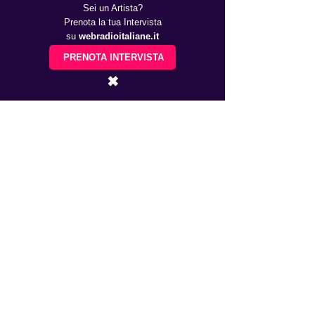
Sei un Artista?
Prenota la tua Intervista
su
webradioitaliane.it
PRENOTA INTERVISTA
✖