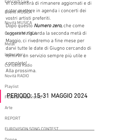
Concerti Live
Vi consentirà di rimanere aggiornati e di 
poter mettere in agenda i concerti dei 
Eventi MUSICA
vostri artisti preferiti.
Novità MUSICA
Dopo questo 
Numero zero, 
che come 
leggerete riguarda la seconda metà di 
Curiosità MUSICA
Maggio, ci rivedremo a fine mese per 
Metal
darvi tutte le date di Giugno cercando di 
Letteratura
fornirVi un servizio sempre più utile e 
completo! 
Curiosità Radio
Alla prossima. 
Novità RADIO
Playlist
PERIODO: 15-31 MAGGIO 2024	
Festival di Sanremo
Arte
REPORT
EUROVISION SONG CONTEST
Donne