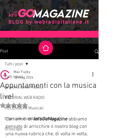
Post
Tutti i post
Max Fuoky
Tutti i post
15 mag 2024
Appuntamenti con la musica
la storia della Musica
live!
TUTORIAL WEB RADIO
Valutazione NaN stelle su 5.
RECENSIONI Musicali
Interviste di webradioitaliane.it
Cari amici di 
let'sGoMagazine 
abbiamo 
pensato di arricchire il nostro blog con 
Oroscopo
una nuova rubrica che, di volta in volta, 