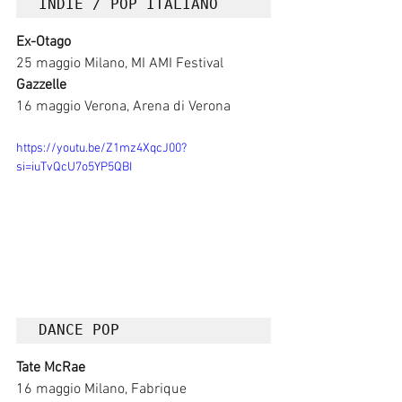
INDIE / POP ITALIANO	
Ex-Otago
25 maggio Milano, MI AMI Festival
Gazzelle
16 maggio Verona, Arena di Verona
https://youtu.be/Z1mz4XqcJ00?
si=iuTvQcU7o5YP5QBI
DANCE POP	
Tate McRae
16 maggio Milano, Fabrique