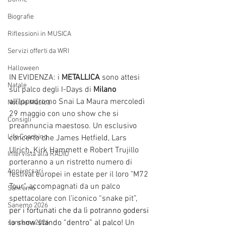
Biografie
Riflessioni in MUSICA
Servizi offerti da WRI
Halloween
IN EVIDENZA: i 
METALLICA 
sono attesi 
Natale
sul palco degli I-Days di 
Milano 
all’Ippodromo Snai La Maura mercoledì 
Notizie Musica
29 maggio con uno show che si 
Consigli
preannuncia maestoso. Un esclusivo 
Life Coaching
concerto che James Hetfield, Lars 
Ulrich, Kirk Hammett e Robert Trujillo 
Intervista alla RADIO
porteranno a un ristretto numero di 
Anniversari
festival europei in estate per il loro "M72 
Tour", accompagnati da un palco 
Sanremo
spettacolare con l’iconico “snake pit”, 
Sanemo 2026
per i fortunati che da lì potranno godersi 
lo show stando “dentro” al palco!
 Un 
sanremo2026