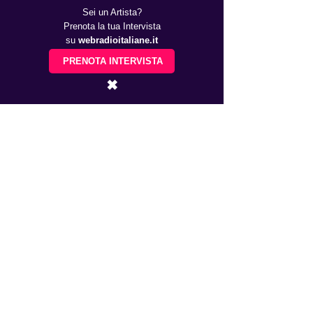
AC/DC
Sei un Artista?
25 maggio Reggio Emilia, RCF Arena 
Prenota la tua Intervista
(Campovolo)
su
webradioitaliane.it
Metallica
PRENOTA INTERVISTA
29 maggio 2024 Milano, Ippodromo 
✖
SNAI La Maura 
https://youtu.be/tAGnKpE4NCI?
si=XNH87MpXf5SM595W
concerti
eventi
Metal
agenda
Eventi MUSICA
Concerti Live