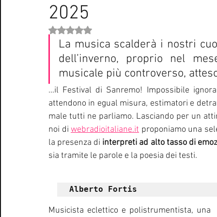
2025
Curiosità Radio
Novità RADIO
Playlist
Festiva
Valutazione NaN stelle su 5.
La musica scalderà i nostri cuor
EUROVISION SONG CONTEST
Donne
Biografie
dell’inverno, proprio nel mes
musicale più controverso, atteso
Natale
Notizie Musica
Consigli
Life Coaching
...il Festival di Sanremo! Impossibile ignorar
attendono in egual misura, estimatori e detra
male tutti ne parliamo. Lasciando per un att
noi di 
webradioitaliane.it
 proponiamo una sele
la presenza di 
interpreti ad alto tasso di emoz
sia tramite le parole e la poesia dei testi.
Alberto Fortis
Musicista eclettico e polistrumentista, una 