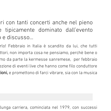
l di Sanremo
Arte
REPORT
i con tanti concerti anche nel pieno 
Riflessioni in MUSICA
Servizi offerti da WRI
Halloween
e tipicamente dominato dall’evento 
 e discusso... 
Intervista alla RADIO
Anniversari
Sanremo
lo! Febbraio in Italia è scandito da lui, che tutti 
ttori, non importa cosa ne pensiamo, perchè bene o 
imo da parte la kermesse sanremese,  per febbraio 
zione di eventi live che hanno come filo conduttore 
ioni, 
e promettono di farci vibrare, sia con la musica 
 lunga carriera, cominciata nel 1979, con successi 