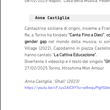
08/02/2025 Napoli,  Casa della Musica  Federi
Anna Castiglia
Cantautrice siciliana di origini, insieme a Fr
Re, a Torino ha fondato 
“Canta Fino a Dieci”
, 
co
gender gap
 nel mondo della musica; si sono
Village (2022), Capodanno in piazza Castello
hanno cantato “
La Cattiva Educazione”. 
Divertente il videoclip e il testo del singolo 
"Gh
27/02/2025.Torino, Hiroshima Mon Amour
Anna Castiglia, "Ghali" (2023)
https://youtu.be/cFJuv2AICXY?si=w8wquPtgYGbk