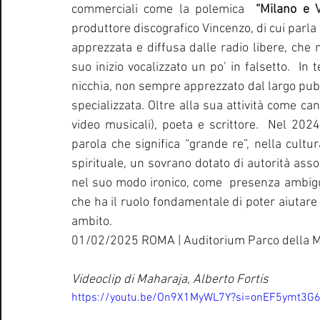
commerciali come la polemica 
 “Milano e 
produttore discografico Vincenzo, di cui parla 
apprezzata e diffusa dalle radio libere, che 
suo inizio vocalizzato un po’ in falsetto.  In 
nicchia, non sempre apprezzato dal largo pubb
specializzata. Oltre alla sua attività come can
video musicali), poeta e scrittore.  Nel 2024
parola che significa “grande re”, nella cultu
spirituale, un sovrano dotato di autorità assol
nel suo modo ironico, come  presenza ambigua
che ha il ruolo fondamentale di poter aiutare
ambito.
01/02/2025 ROMA | Auditorium Parco della Mu
Videoclip di Maharaja, Alberto Fortis
https://youtu.be/On9X1MyWL7Y?si=onEF5ymt3G