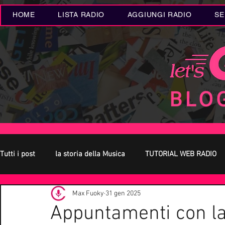
HOME
LISTA RADIO
AGGIUNGI RADIO
SE
Tutti i post
la storia della Musica
TUTORIAL WEB RADIO
Max Fuoky
31 gen 2025
Oroscopo
Concerti Live
Eventi MUSICA
Novità
Appuntamenti con la