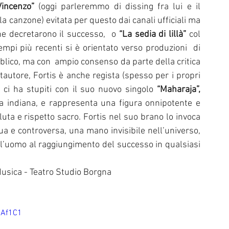
Vincenzo” 
(oggi parleremmo di dissing fra lui e il 
la canzone) evitata per questo dai canali ufficiali ma 
ne decretarono il successo,  o
 “La sedia di lillà” 
col 
tempi più recenti si è orientato verso produzioni  di 
lico, ma con  ampio consenso da parte della critica 
tautore, Fortis è anche regista (spesso per i propri 
 ci ha stupiti con il suo nuovo singolo 
“Maharaja”,
ra indiana, e rappresenta una figura onnipotente e 
uta e rispetto sacro. Fortis nel suo brano lo invoca 
 e controversa, una mano invisibile nell’universo, 
 l’uomo al raggiungimento del successo in qualsiasi 
sica - Teatro Studio Borgna
6Af1C1