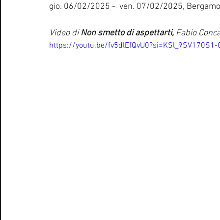
gio. 06/02/2025 -  ven. 07/02/2025, Bergam
Video di
 Non smetto di aspettarti, 
Fabio Conca
https://youtu.be/fv5dlEfQvU0?si=KSl_9SV170S1-