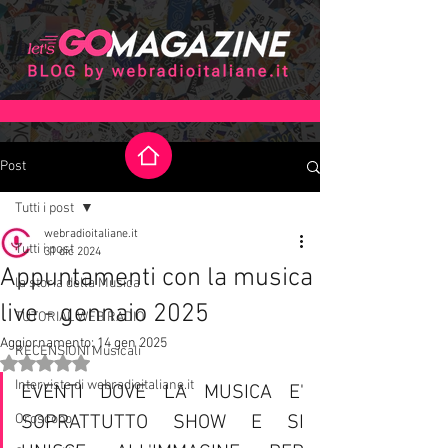
Post
Tutti i post
webradioitaliane.it
Tutti i post
31 dic 2024
Appuntamenti con la musica
la storia della Musica
live - gennaio 2025
TUTORIAL WEB RADIO
Aggiornamento:
14 gen 2025
RECENSIONI Musicali
Valutazione NaN stelle su 5.
Interviste di webradioitaliane.it
EVENTI DOVE LA MUSICA E' 
Oroscopo
SOPRATTUTTO SHOW E SI 