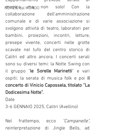
L'appuntamento prevede serate di 
musica ma non solo! Con la 
NOTIZIE dal MONDO
collaborazione dell'amministrazione 
comunale e di varie associazione si 
svolgono attività di teatro, laboratori per 
bambini, proiezioni, incontri, letture, 
presepe vivente, concerti nelle grotte 
scavate nel tufo del centro storico di 
Calitri ed altro ancora. I concerti serali 
sono su diversi temi: la Notte Swing con 
il gruppo "
le Sorelle Marinetti
" e vari 
ospiti; la serata di musica folk e poi 
il 
concerto di Vinicio Capossela, titolato “La 
Dodicesima Notte”. 
Date
3-6 GENNAIO 2025, Calitri (Avellino)
Nel frattempo, ecco 
"Campanelle", 
reinterpretazione di Jingle Bells, ad 