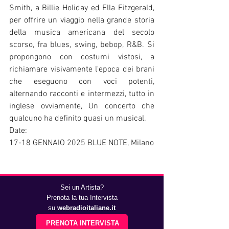
Smith, a Billie Holiday ed Ella Fitzgerald, 
per offrire un viaggio nella grande storia 
della musica americana del secolo 
scorso, fra blues, swing, bebop, R&B. Si 
propongono con costumi vistosi, a 
richiamare visivamente l'epoca dei brani 
che eseguono con voci potenti, 
alternando racconti e intermezzi, tutto in 
inglese ovviamente, Un concerto che 
qualcuno ha definito quasi un musical.
Date:
17-18 GENNAIO 2025 BLUE NOTE, Milano
ROCK SPAZIALE
Sei un Artista?
Facile capire che si parla dei 
Rockets
, 
Prenota la tua Intervista
storico "gruppo argentato"  tornato con 
su
webradioitaliane.it
un disco, 
“The Final Frontier“
, e un tour 
PRENOTA INTERVISTA
nei teatri dal 2025. Ricordiamolo, i 