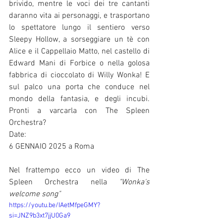
brivido, mentre le voci dei tre cantanti 
daranno vita ai personaggi, e trasportano 
lo spettatore lungo il sentiero verso 
Sleepy Hollow, a sorseggiare un tè con 
Alice e il Cappellaio Matto, nel castello di 
Edward Mani di Forbice o nella golosa 
fabbrica di cioccolato di Willy Wonka! E 
sul palco una porta che conduce nel 
mondo della fantasia, e degli incubi. 
Pronti a varcarla con The Spleen 
Orchestra?
Date:
6 GENNAIO 2025 a Roma
Nel frattempo ecco un video di The 
Spleen Orchestra nella
 "Wonka's 
welcome song"
https://youtu.be/IAetMfpeGMY?
si=JNZ9b3xt7jjU0Ga9