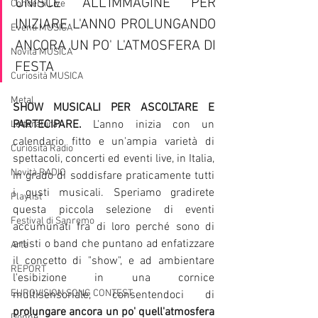
UNISCE ALL'IMMAGINE PER 
Concerti Live
INIZIARE L'ANNO PROLUNGANDO 
Eventi MUSICA
ANCORA UN PO' L'ATMOSFERA DI 
Novità MUSICA
FESTA 
Curiosità MUSICA
Metal
SHOW MUSICALI PER ASCOLTARE E 
PARTECIPARE.
 L'anno inizia con un 
Letteratura
calendario fitto e un'ampia varietà di 
Curiosità Radio
spettacoli, concerti ed eventi live, in Italia, 
Novità RADIO
in grado di soddisfare praticamente tutti 
i gusti musicali. Speriamo gradirete 
Playlist
questa piccola selezione di eventi 
Festival di Sanremo
accumunati fra di loro perché sono di 
artisti o band che puntano ad enfatizzare 
Arte
il concetto di "show", e ad ambientare 
REPORT
l'esibizione in una cornice 
EUROVISION SONG CONTEST
multisensoriale, consentendoci di 
prolungare ancora un po' quell'atmosfera 
Donne