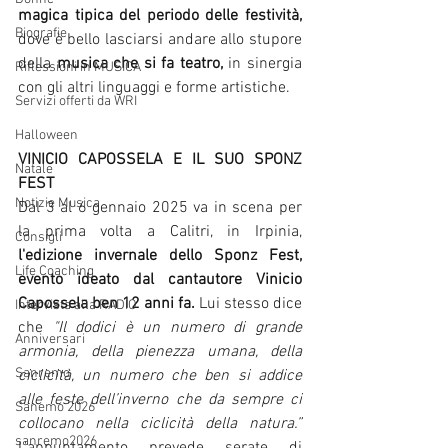
magica tipica del periodo delle festività,
Biografie
dove è bello lasciarsi andare allo stupore 
della 
musica che si fa teatro, 
in sinergia 
Riflessioni in MUSICA
con gli altri linguaggi e forme artistiche. 
Servizi offerti da WRI
Halloween
VINICIO CAPOSSELA E IL SUO SPONZ 
Natale
FEST
Notizie Musica
Dal 3 al 6 gennaio 2025 va in scena per 
la prima volta a Calitri, in Irpinia, 
Consigli
l'edizione invernale dello Sponz Fest, 
Life Coaching
evento ideato dal cantautore Vinicio 
Capossela ben 12 anni fa. 
Lui stesso dice 
Intervista alla RADIO
che
 "Il dodici è un numero di grande 
Anniversari
armonia, della pienezza umana, della 
Sanremo
ciclicità, un numero che ben si addice 
alle feste dell’inverno che da sempre ci 
Sanemo 2026
collocano nella ciclicità della natura.” 
sanremo2026