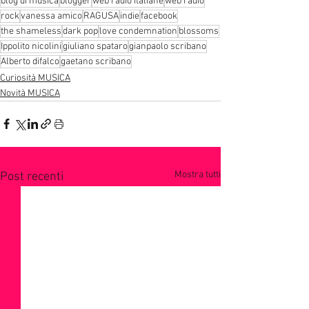
blog di musica
blogger
web radio italiane
web radio
rock
vanessa amico
RAGUSA
indie
facebook
the shameless
dark pop
love condemnation
blossoms
Ippolito nicolini
giuliano spataro
gianpaolo scribano
Alberto difalco
gaetano scribano
Curiosità MUSICA
Novità MUSICA
Mostra tutti
Post recenti