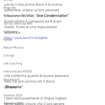
uscito il loro primo disco e lo scorso 
Biografie
settembre, invece, la loro seconda 
creazione dal titolo 
"love Condemnation"
. 
Riflessioni in MUSICA
Quest'ultimo è composto da 8 brani 
Servizi offerti da WRI
inediti, frutto di una maturazione 
Halloween
artistica e 
https://youtu.be/wFm3vQqjN4Y
Natale
Notizie Musica
Consigli
Life Coaching
Intervista alla RADIO
che conferma quanto di buono avessero 
Anniversari
fatto tre anni prima con il disco 
"Blossoms"
.
Sanremo
Sanemo 2026
I testi esclusivamente in lingua inglese 
sanremo2026
fanno subito intuire che il loro genere 