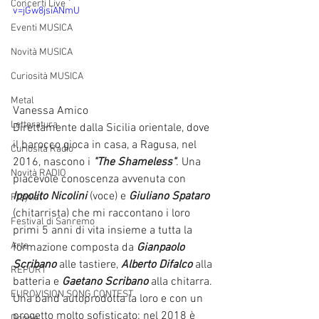
Concerti Live
v=jGw8jsiANmU
Eventi MUSICA
Novità MUSICA
Curiosità MUSICA
Metal
Vanessa Amico
Letteratura
Direttamente dalla Sicilia orientale, dove 
il barocco gioca in casa, a Ragusa, nel 
Curiosità Radio
2016, nascono i 
"The Shameless"
. Una 
Novità RADIO
piacevole conoscenza avvenuta con 
Ippolito Nicolini 
(voce) e 
Giuliano Spataro 
Playlist
(chitarrista) che mi raccontano i loro 
Festival di Sanremo
primi 5 anni di vita insieme a tutta la 
Arte
formazione composta da 
Gianpaolo 
Scribano
 alle tastiere, 
Alberto Difalco
 alla 
REPORT
batteria e 
Gaetano Scribano
 alla chitarra. 
EUROVISION SONG CONTEST
Una band autoprodotta la loro e con un 
progetto molto sofisticato: nel 2018 è 
Donne