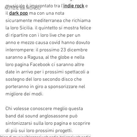
musicale è improntato tra l'
indie rock
 e 
NOTIZIE dal MONDO
il 
dark pop
 ma con una nota 
sicuramente mediterranea che richiama 
la loro Sicilia. il quintetto si mostra felice 
di ripartire con i loro live che per un 
anno e mezzo causa covid hanno dovuto 
interrompere: il prossimo 23 dicembre 
saranno a Ragusa, al the globe e nella 
loro pagina Facebook ci saranno altre 
date in arrivo per i prossimi spettacoli a 
sostegno del loro secondo disco che 
porteranno in giro a sponsorizzare nel 
migliore dei modi. 
Chi volesse conoscere meglio questa 
band dal sound anglosassone può 
sintonizzarsi sulla loro pagina e scoprire 
di più sui loro prossimi progetti.