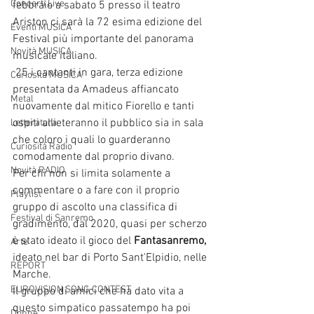
Concerti Live
febbraio a sabato 5 presso il teatro 
Ariston ci sarà la 72 esima edizione del 
Eventi MUSICA
Festival più importante del panorama 
Novità MUSICA
musicale italiano.
 25 i cantanti in gara, terza edizione 
Curiosità MUSICA
presentata da Amadeus affiancato 
Metal
nuovamente dal mitico Fiorello e tanti 
ospiti allieteranno il pubblico sia in sala 
Letteratura
che coloro i quali lo guarderanno 
Curiosità Radio
comodamente dal proprio divano.
Novità RADIO
Per chi non si limita solamente a 
commentare o a fare con il proprio 
Playlist
gruppo di ascolto una classifica di 
Festival di Sanremo
gradimento, dal 2020, quasi per scherzo 
è stato ideato il gioco del 
Fantasanremo, 
Arte
ideato nel bar di Porto Sant'Elpidio, nelle 
REPORT
Marche.
EUROVISION SONG CONTEST
Il gruppo di amici che ha dato vita a 
questo simpatico passatempo ha poi 
Donne