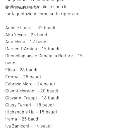
"acquistare" i cantanti in gara.
Sulla pagina ufficiale ci sono le 
NOTIZIE dal MONDO
fantaquotazioni come sotto riportato:
Achille Lauro –  32 baudi
Aka 7even – 23 baudi
Ana Mena – 17 baudi
Dargen D’Amico – 15 baudi
Ditonellapiaga e Donatella Rettore – 15 
baudi
Elisa – 28 baudi
Emma – 25 baudi
Fabrizio Moro – 24 baudi
Gianni Morandi – 20 baudi
Giovanni Truppi – 16 baudi
Giusy Ferreri – 18 baudi
Highsnob e Hu – 15 baudi
Irama – 25 baudi
Iva Zanicchi – 14 baudi