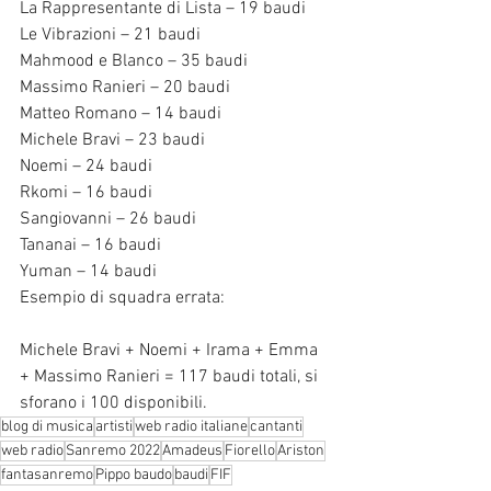
La Rappresentante di Lista – 19 baudi
Le Vibrazioni – 21 baudi
Mahmood e Blanco – 35 baudi
Massimo Ranieri – 20 baudi
Matteo Romano – 14 baudi
Michele Bravi – 23 baudi
Noemi – 24 baudi
Rkomi – 16 baudi
Sangiovanni – 26 baudi
Tananai – 16 baudi
Yuman – 14 baudi
Esempio di squadra errata:
Michele Bravi + Noemi + Irama + Emma 
+ Massimo Ranieri = 117 baudi totali, si 
sforano i 100 disponibili.
blog di musica
artisti
web radio italiane
cantanti
web radio
Sanremo 2022
Amadeus
Fiorello
Ariston
fantasanremo
Pippo baudo
baudi
FIF