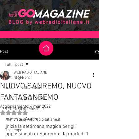
Post
Tutti i post
WEB RADIO ITALIANE
Tutti i post
31 gen 2022
NUOVO SANREMO, NUOVO
la storia della Musica
FANTASANREMO
TUTORIAL WEB RADIO
Aggiornamento:
4 mar 2022
RECENSIONI Musicali
Valutazione NaN stelle su 5.
Vanessa Amico
Interviste di webradioitaliane.it
Inizia la settimana magica per gli 
Oroscopo
appassionati di Sanremo: da martedì 1 