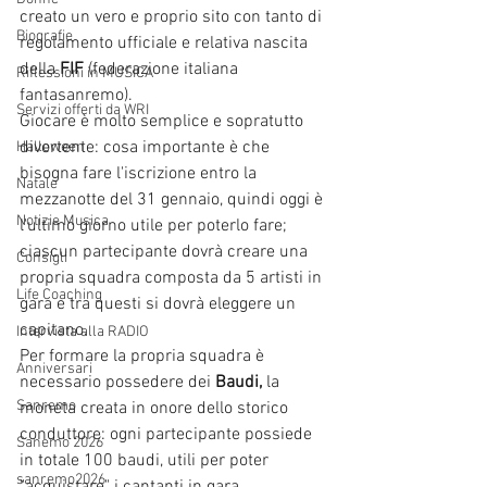
creato un vero e proprio sito con tanto di 
Biografie
regolamento ufficiale e relativa nascita 
della 
FIF
 (federazione italiana 
Riflessioni in MUSICA
fantasanremo).
Servizi offerti da WRI
Giocare è molto semplice e sopratutto 
divertente: cosa importante è che 
Halloween
bisogna fare l'iscrizione entro la 
Natale
mezzanotte del 31 gennaio, quindi oggi è 
Notizie Musica
l'ultimo giorno utile per poterlo fare; 
ciascun partecipante dovrà creare una 
Consigli
propria squadra composta da 5 artisti in 
Life Coaching
gara e tra questi si dovrà eleggere un 
capitano.
Intervista alla RADIO
Per formare la propria squadra è 
Anniversari
necessario possedere dei 
Baudi, 
la 
Sanremo
moneta creata in onore dello storico 
conduttore: ogni partecipante possiede 
Sanemo 2026
in totale 100 baudi, utili per poter 
sanremo2026