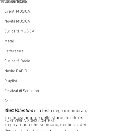
Valutazione NaN stelle su 5.
Concerti Live
Eventi MUSICA
Novità MUSICA
Curiosità MUSICA
Metal
Letteratura
Curiosità Radio
Novità RADIO
Playlist
Festival di Sanremo
Arte
San Valentino
 è la festa degli innamorati, 
REPORT
dei nuovi amori e delle storie durature, 
EUROVISION SONG CONTEST
degli amanti che si amano, dei fiorai, dei 
Donne