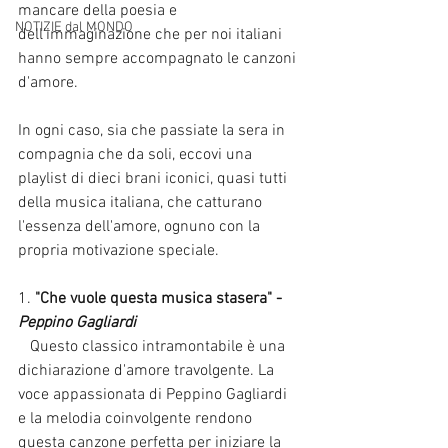
mancare della poesia e 
NOTIZIE dal MONDO
dell'immaginazione che per noi italiani 
hanno sempre accompagnato le canzoni 
d'amore.
In ogni caso, sia che passiate la sera in 
compagnia che da soli, eccovi una 
playlist di dieci brani iconici, quasi tutti 
della musica italiana, che catturano 
l'essenza dell'amore, ognuno con la 
propria motivazione speciale.
1. 
"Che vuole questa musica stasera" - 
Peppino Gagliardi
   Questo classico intramontabile è una 
dichiarazione d'amore travolgente. La 
voce appassionata di Peppino Gagliardi 
e la melodia coinvolgente rendono 
questa canzone perfetta per iniziare la 