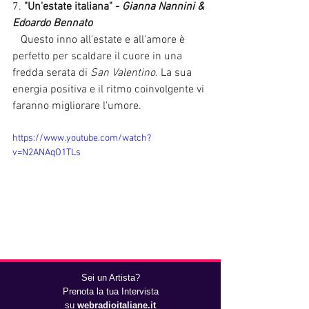
7. 
"Un'estate italiana" - 
Gianna Nannini & 
Edoardo Bennato
   Questo inno all'estate e all'amore è 
perfetto per scaldare il cuore in una 
fredda serata di 
San Valentino
. La sua 
energia positiva e il ritmo coinvolgente vi 
faranno migliorare l'umore.
https://www.youtube.com/watch?
v=N2ANAqO1TLs
8. 
"Senza una donna" - 
Zucchero feat. 
Sei un Artista?
Paul Young
Prenota la tua Intervista
   Un altro classico intramontabile, 
su
webradioitaliane.it