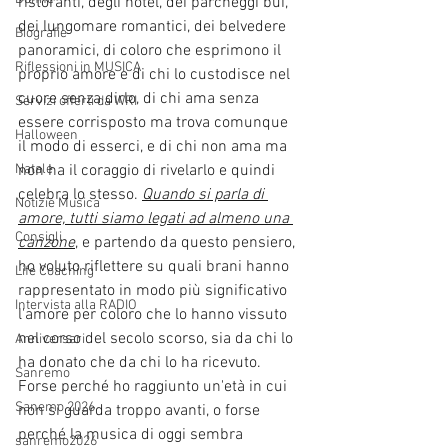
ristoranti, degli hotel, dei parcheggi bui, 
dei lungomare romantici, dei belvedere 
Biografie
panoramici, di coloro che esprimono il 
Riflessioni in MUSICA
proprio amore e di chi lo custodisce nel 
cuore senza dirlo, di chi ama senza 
Servizi offerti da WRI
essere corrisposto ma trova comunque 
Halloween
il modo di esserci, e di chi non ama ma 
Natale
non ha il coraggio di rivelarlo e quindi 
celebra lo stesso. 
Quando si parla di 
Notizie Musica
amore, tutti siamo legati ad almeno una 
Consigli
canzone
,
 e partendo da questo pensiero, 
ho voluto riflettere su quali brani hanno 
Life Coaching
rappresentato in modo più significativo 
Intervista alla RADIO
l'amore per coloro che lo hanno vissuto 
nel corso del secolo scorso, sia da chi lo 
Anniversari
ha donato che da chi lo ha ricevuto. 
Sanremo
Forse perché ho raggiunto un'età in cui 
Sanemo 2026
non si guarda troppo avanti, o forse 
perché la musica di oggi sembra 
sanremo2026