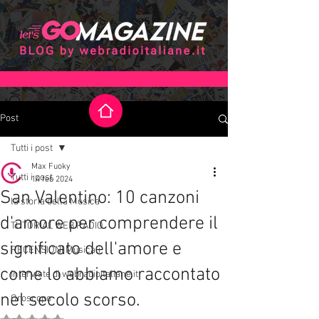
Post
Tutti i post
Max Fuoky
Tutti i post
14 feb 2024
San Valentino: 10 canzoni
la storia della Musica
d'amore per comprendere il
TUTORIAL WEB RADIO
significato dell'amore e
RECENSIONI Musicali
come lo abbiamo raccontato
Interviste di webradioitaliane.it
nel secolo scorso.
Oroscopo