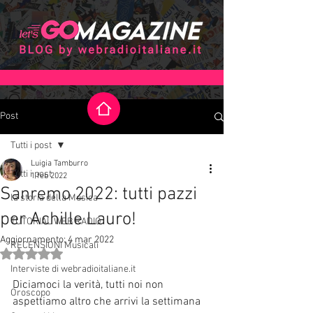
Post
Tutti i post
Luigia Tamburro
Tutti i post
1 feb 2022
Sanremo 2022: tutti pazzi
la storia della Musica
per Achille Lauro!
TUTORIAL WEB RADIO
Aggiornamento:
4 mar 2022
RECENSIONI Musicali
Valutazione NaN stelle su 5.
Interviste di webradioitaliane.it
Diciamoci la verità, tutti noi non 
Oroscopo
aspettiamo altro che arrivi la settimana 