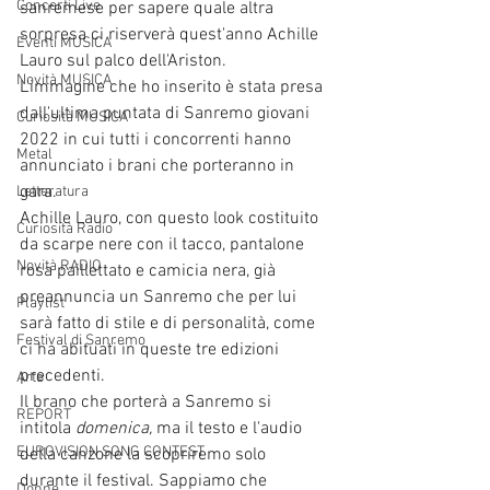
Concerti Live
sanremese per sapere quale altra 
sorpresa ci riserverà quest'anno Achille 
Eventi MUSICA
Lauro sul palco dell'Ariston. 
Novità MUSICA
L'immagine che ho inserito è stata presa 
dall'ultima puntata di Sanremo giovani 
Curiosità MUSICA
2022 in cui tutti i concorrenti hanno 
Metal
annunciato i brani che porteranno in 
gara. 
Letteratura
Achille Lauro, con questo look costituito 
Curiosità Radio
da scarpe nere con il tacco, pantalone 
Novità RADIO
rosa paillettato e camicia nera, già 
preannuncia un Sanremo che per lui 
Playlist
sarà fatto di stile e di personalità, come 
Festival di Sanremo
ci ha abituati in queste tre edizioni 
precedenti. 
Arte
Il brano che porterà a Sanremo si 
REPORT
intitola 
domenica, 
ma il testo e l'audio 
EUROVISION SONG CONTEST
della canzone la scopriremo solo 
durante il festival. Sappiamo che 
Donne