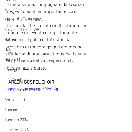
l'artista sarà accompagnato dall'
Harlem 
Biografie
Gospel Choir
, il più importante coro 
Gospel d'America. 
Riflessioni in MUSICA
Una novità che suscita molto stupore, in 
Servizi offerti da WRI
quanto è un evento completamente 
nuovo per il palco dell'Ariston: la 
Halloween
presenza di un coro gospel americano 
Natale
all'interno di una gara di musica italiana 
Notizie Musica
che presenta nel suo repertorio la 
musica jazz e blues. 
Consigli
Life Coaching
HARLEM GOSPEL CHOIR
https://youtu.be/aaKf6P2nhKg
Intervista alla RADIO
Anniversari
Sanremo
Sanemo 2026
sanremo2026