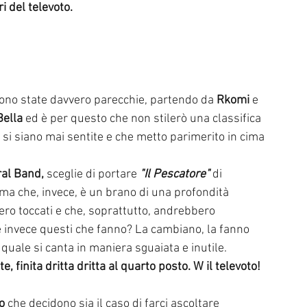
i del televoto.
p sono state davvero parecchie, partendo da 
Rkomi 
e 
ella 
ed è per questo che non stilerò una classifica 
 si siano mai sentite e che metto parimerito in cima 
al Band,
 sceglie di portare
 "Il Pescatore"
 di 
a che, invece, è un brano di una profondità 
ro toccati e che, soprattutto, andrebbero 
, e invece questi che fanno? La cambiano, la fanno 
quale si canta in maniera sguaiata e inutile.
finita dritta dritta al quarto posto. W il televoto!
lo
 che decidono sia il caso di farci ascoltare 