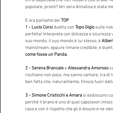
chi si aspettava che non fossero così brave? 
popolare, pronti? Ieri sera Annalisa è stata me
E ora parliamo dei 
TOP
1 - Lucio Corsi 
duetta con 
Topo Gigio
 sulle not
perfetta! Interpreta con dolcezza e sicurezza 
suo mondo, il suo mondo è lui stesso, è 
Alber
mainstream, eppure rimane credibile, e duett
come fosse un Panda.
2 -
Serena Brancale
 e 
Alessandra Amoroso
 c
rischiano non poco, ma sanno cantare, tra di l
ben fatta che, naturalmente, finisce fuori dalla
3 -
Simone Cristicchi e Amara
 si esibiscono co
perché il brano è uno di quei capolavori intoc
caso e con il rispetto che gli è dovuto e ne vi