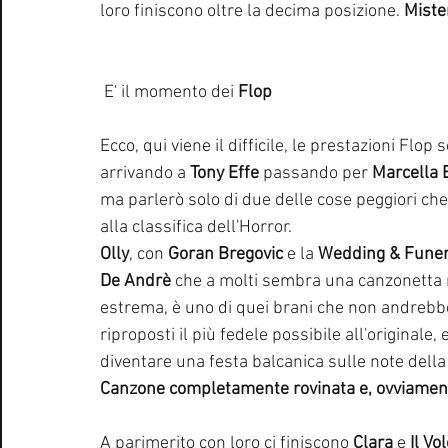
loro finiscono oltre la decima posizione. 
Mister
 E' il momento dei 
Flop 
Ecco, qui viene il difficile, le prestazioni Flo
arrivando a 
Tony Effe
 passando per 
Marcella B
ma parlerò solo di due delle cose peggiori che
alla classifica dell'Horror. 
Olly
, con 
Goran Bregovic
 e la
 Wedding & Funer
De Andrè
 che a molti sembra una canzonetta m
estrema, è uno di quei brani che non andrebbe
riproposti il più fedele possibile all'originale
diventare una festa balcanica sulle note della 
Canzone completamente rovinata e, ovviamente, 
A parimerito con loro ci finiscono
 Clara
 e 
Il Vo