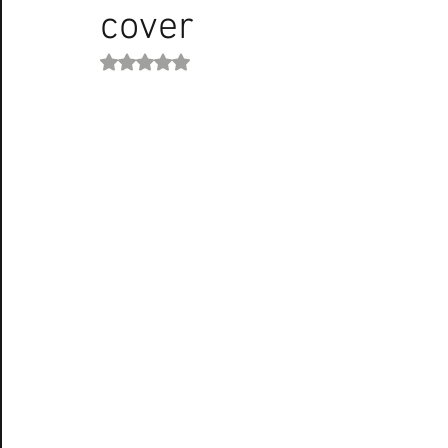
cover
Curiosità Radio
Novità RADIO
Playlist
Festiva
Valutazione NaN stelle su 5.
EUROVISION SONG CONTEST
Donne
Biografie
Natale
Notizie Musica
Consigli
Life Coaching