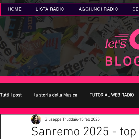
HOME
LISTA RADIO
AGGIUNGI RADIO
SE
Tutti i post
la storia della Musica
TUTORIAL WEB RADIO
Giuseppe Truddaiu
15 feb 2025
Oroscopo
Concerti Live
Eventi MUSICA
Novità
Sanremo 2025 - top &