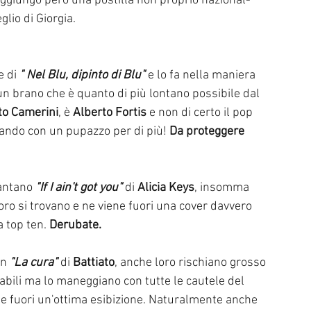
Aggiungo però una postilla non proprio nazional-
glio di Giorgia.
e di 
" Nel Blu, dipinto di Blu" 
e lo fa nella maniera 
un brano che è quanto di più lontano possibile dal 
to Camerini
, è 
Alberto Fortis 
e non di certo il pop 
ando con un pupazzo per di più! 
Da proteggere
antano 
"If I ain't got you"
 di 
Alicia Keys
, insomma 
oro si trovano e ne viene fuori una cover davvero 
 top ten. 
Derubate.
n 
"La cura"
 di 
Battiato
, anche loro rischiano grosso 
cabili ma lo maneggiano con tutte le cautele del 
ene fuori un'ottima esibizione. Naturalmente anche 