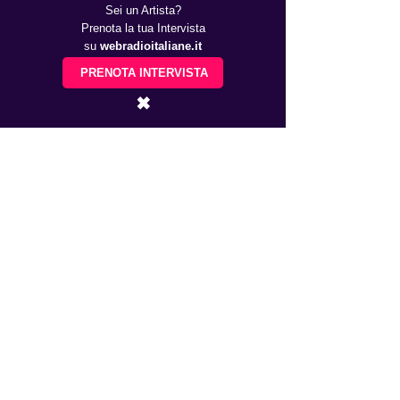
Sei un Artista?
Prenota la tua Intervista
su
webradioitaliane.it
PRENOTA INTERVISTA
✖