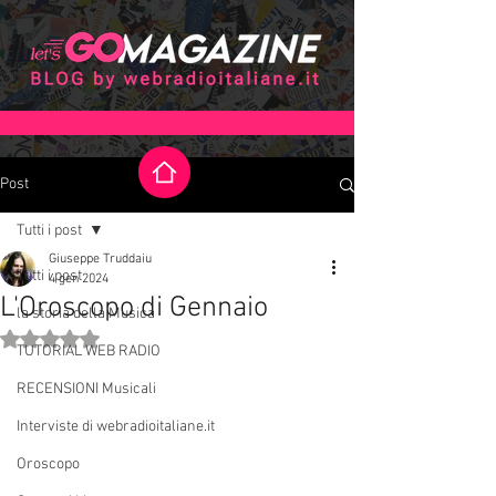
Post
Tutti i post
Giuseppe Truddaiu
Tutti i post
4 gen 2024
L'Oroscopo di Gennaio
la storia della Musica
Valutazione NaN stelle su 5.
TUTORIAL WEB RADIO
RECENSIONI Musicali
Interviste di webradioitaliane.it
Oroscopo