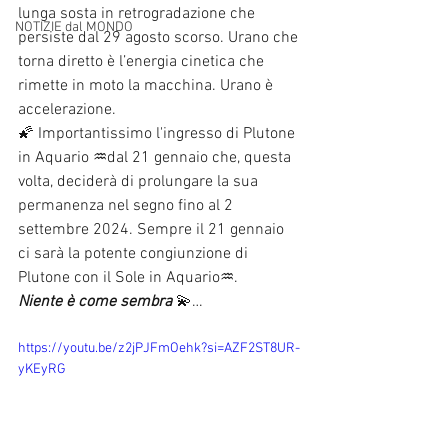
lunga sosta in retrogradazione che 
NOTIZIE dal MONDO
persiste dal 29 agosto scorso. Urano che 
torna diretto è l’energia cinetica che 
rimette in moto la macchina. Urano è 
accelerazione. 
🌠 Importantissimo l'ingresso di Plutone 
in Aquario ♒dal 21 gennaio che, questa 
volta, deciderà di prolungare la sua 
permanenza nel segno fino al 2 
settembre 2024. Sempre il 21 gennaio 
ci sarà la potente congiunzione di 
Plutone con il Sole in Aquario♒. 
Niente è come sembra
 💫… 
https://youtu.be/z2jPJFmOehk?si=AZF2ST8UR-
yKEyRG