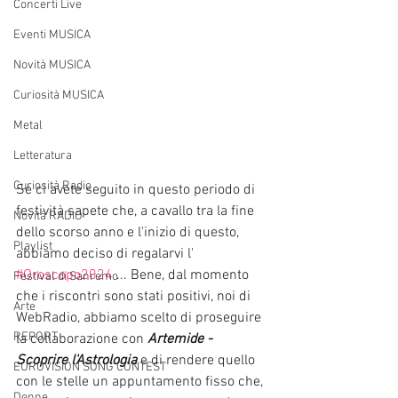
Concerti Live
Eventi MUSICA
Novità MUSICA
Curiosità MUSICA
Metal
Letteratura
Curiosità Radio
Se ci avete seguito in questo periodo di 
festività sapete che, a cavallo tra la fine 
Novità RADIO
dello scorso anno e l'inizio di questo, 
Playlist
abbiamo deciso di regalarvi l' 
#Oroscopo2024
 ... Bene, dal momento 
Festival di Sanremo
che i riscontri sono stati positivi, noi di 
Arte
WebRadio, abbiamo scelto di proseguire 
REPORT
la collaborazione con 
Artemide - 
Scoprire l'Astrologia 
e di rendere quello 
EUROVISION SONG CONTEST
con le stelle un appuntamento fisso che, 
Donne