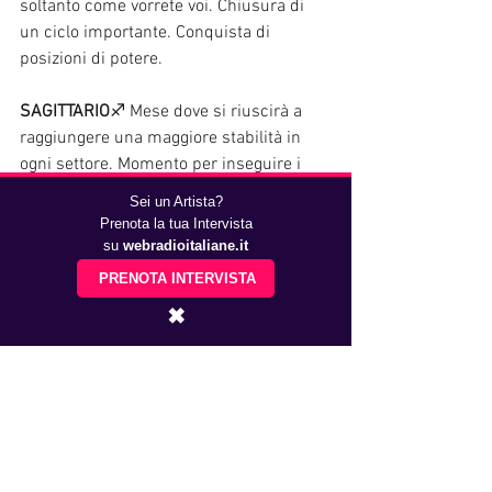
soltanto come vorrete voi. Chiusura di 
un ciclo importante. Conquista di 
posizioni di potere. 
SAGITTARIO
♐ Mese dove si riuscirà a 
raggiungere una maggiore stabilità in 
ogni settore. Momento per inseguire i 
propri sogni e obiettivi con estrema 
Sei un Artista?
fermezza e sicurezza. Possibilità di 
Prenota la tua Intervista
svolte improvvise sul lavoro. Un viaggio o 
su
webradioitaliane.it
uno spostamento potrebbe cambiare il 
PRENOTA INTERVISTA
corso degli eventi. Ripresa economica o 
✖
successi personali. Intraprendenti e 
testardi. 
CAPRICORNO
♑ Marte nel segno rende 
iperattivi, ma potrebbe anche indicare 
un segnale di forte stress. Mese carico 
di impegni e situazioni da sistemare. 