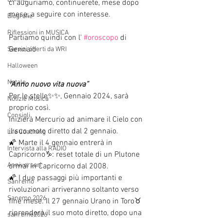
ci auguriamo, continuerete, mese dopo 
mese, a seguire con interesse.
Biografie
Riflessioni in MUSICA
Partiamo quindi con l' 
#oroscopo
 di 
Gennaio
Servizi offerti da WRI
Halloween
Natale
“Anno nuovo vita nuova”
Per le stelle✨✨, Gennaio 2024, sarà 
Notizie Musica
proprio così. 
Consigli
Inizierà Mercurio ad animare il Cielo con 
il suo moto diretto dal 2 gennaio. 
Life Coaching
🌠 Marte il 4 gennaio entrerà in 
Intervista alla RADIO
Capricorno♑: reset totale di un Plutone 
Anniversari
ormai in Capricorno dal 2008. 
🌠 I due passaggi più importanti e 
Sanremo
rivoluzionari arriveranno soltanto verso 
Sanemo 2026
fine mese. Il 27 gennaio Urano in Toro♉ 
riprenderà il suo moto diretto, dopo una 
sanremo2026