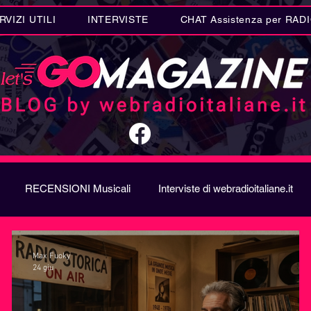
RVIZI UTILI
INTERVISTE
CHAT Assistenza per RAD
RECENSIONI Musicali
Interviste di webradioitaliane.it
A
Metal
Letteratura
Curiosità Radio
Novità RAD
Max Fuoky
24 giu
ION SONG CONTEST
Donne
Biografie
Riflession