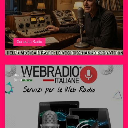
ie Musica
Consigli
Life Coaching
Intervista alla RAD
Curiosità Radio
Storia della Radio: origini, evoluzione tecnica e
tappe della radiofonia (Italia e mondo)
Max Fuoky
26 apr 2019