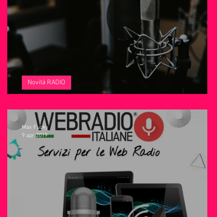
IO
Anniversari
Sanremo
Novità RADIO
Come Avviare una Web Radio nel 2026
Max Fuoky
9 apr 2019