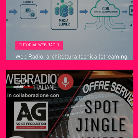
Servizi offerti da WRI
Halloween
Natale
Notiz
TUTORIAL WEB RADIO
Web Radio: architettura tecnica (streaming,
encoder e player)
Max Fuoky
28 apr 2019