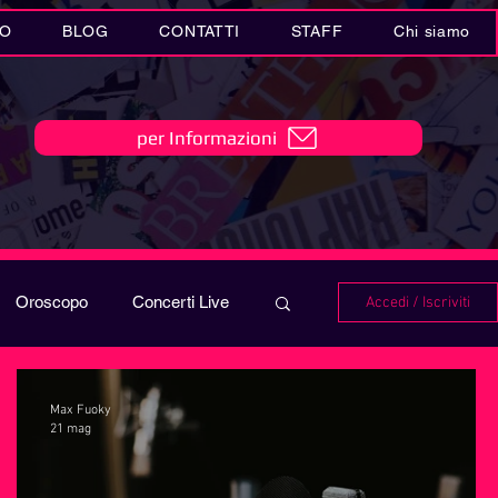
IO
BLOG
CONTATTI
STAFF
Chi siamo
per Informazioni
Oroscopo
Concerti Live
Accedi / Iscriviti
IO
Playlist
Max Fuoky
21 mag
i in MUSICA