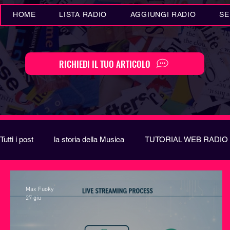
HOME
LISTA RADIO
AGGIUNGI RADIO
SE
RICHIEDI IL TUO ARTICOLO
Tutti i post
la storia della Musica
TUTORIAL WEB RADIO
Eventi MUSICA
Novità MUSICA
Curiosità MUSIC
Max Fuoky
27 giu
Festival di Sanremo
Arte
REPORT
EUROVIS